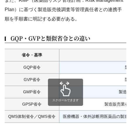
また、RMP（医薬品リスク管理計画：Risk Management
Plan）に基づく製造販売後調査等管理責任者との連携手
順を手順書に明記する必要がある。
GQP・GVPと類似省令との違い
省令・基準
適
GQP省令
製
GVP省令
製
GMP省令
製造業
スクロールできます
GPSP省令
製造販売業者
QMS体制省令／QMS省令
医療機器・体外診断用医薬品の製造