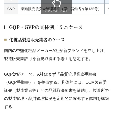
GVP
製造販売後安全管理基準（厚生労働省令第135号）
出
スクロールできます
GQP・GVPの具体例／ミニケース
化粧品製造販売業者のケース
国内の中堅化粧品メーカーA社が新ブランドを立ち上げ、
製造販売業許可を新規取得する場面を想定する。
GQP対応として、A社はまず「品質管理業務手順書
（GQP手順書）」を整備する。具体的には、OEM製造委
託先（製造業者等）との品質取決め書を締結し、製造所で
の製造管理・品質管理状況を定期的に確認する体制を構築
する。