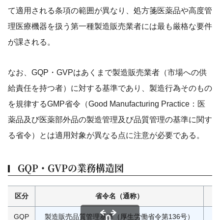
て適用される条項の範囲が異なり、処方箋医薬品や高度管
理医療機器を扱う第一種製造販売業者には最も厳格な要件
が課される。
なお、GQP・GVPはあくまで製造販売業者（市場への供
給責任を持つ者）に対する基準であり、製造行為そのもの
を規律するGMP省令（Good Manufacturing Practice：医
薬品及び医薬部外品の製造管理及び品質管理の基準に関す
る省令）とは適用対象が異なる点に注意が必要である。
GQP・GVPの業務構造図
区分
省令名（通称）
GQP
製造販売品質管理基準（厚生労働省令第136号）
出