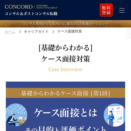
無料
登録
コンサル業界から日本Ｎo.1に選出された転職エージェント
ケース面接対策
ホーム
キャリアガイド
[基礎からわかる]
ケース面接対策
Case Interview