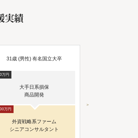
援実績
31歳 (男性) 有名国立大卒
31歳 (女
00万円
600万円
大手日系損保
大手日系
商品開発
＞
100万円
750万円
外資戦略系ファーム
シンク
シニアコンサルタント
海外部門 コ