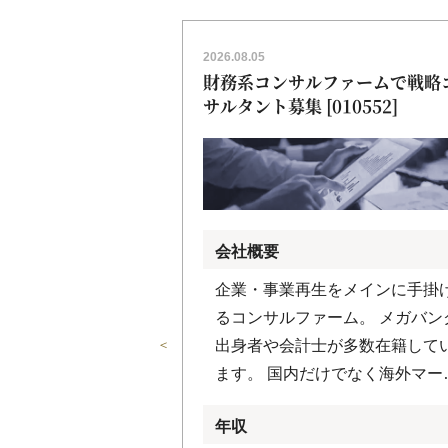
2026.08.05
サルティングファー
財務系コンサルファームで戦略
ルタントを募集
サルタント募集 [010552]
会社概要
サルファーム。 幅
企業・事業再生をメインに手掛
識、世界中で蓄積
るコンサルファーム。 メガバン
＜
験をもとに経営コ
出身者や会計士が多数在籍して
、システムインテ
ます。 国内だけでなく海外マー
テクノロジー、ア
ットにも対応できるよう、日系
年収
・サービスを提
業の海外進出支援を行うための