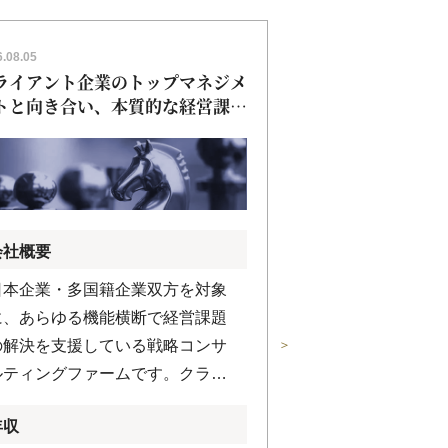
.08.05
2026.08.05
ライアント企業のトップマネジメ
会計系アドバイザ
トと向き合い、本質的な経営課題
ォレンジック部門
解決する。戦略・実行・変革をワ
ESGリスク対応
チームで担うコンサルタント募集
［000026］
01063]
会社概要
会社概要
日本企業・多国籍企業双方を対象
フィナンシャル
に、あらゆる機能横断で経営課題
業務を専門とす
＞
の解決を支援している戦略コンサ
レゼンスを誇る
ルティングファームです。クライ
ルファームです。
アントファーストを徹底する文化
アドバイザリー
年収
年収
のもと、短期的な表面解決ではな
ンスといった財