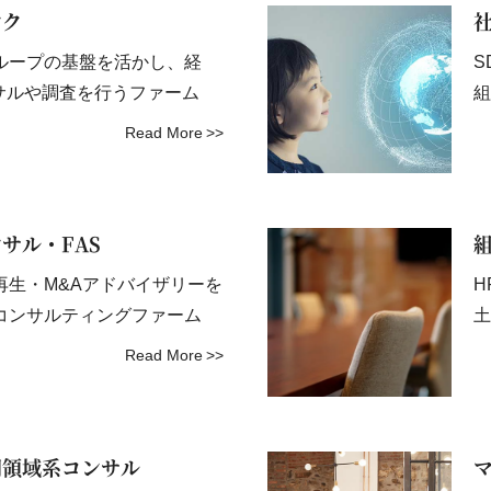
ンク
ループの基盤を活かし、経
S
ンサルや調査を行うファーム
組
Read More
サル・FAS
再生・M&Aアドバイザリーを
H
コンサルティングファーム
土
Read More
門領域系コンサル