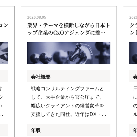
2026.08.05
2026
コン
業界・テーマを横断しながら日本ト
ク
ップ企業のCxOアジェンダに挑む
ン
[001074]
を
ン
[0
会社概要
け
戦略コンサルティングファームと
ク
して、大手企業から官公庁まで、
い
幅広いクライアントの経営変革を
ケ
支援してきた同社。近年はDX・
企
AI・サステナビリティ・組織変革
年収
体
など現代の経営課題にも最前線で