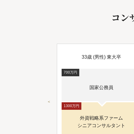
コン
女性）京大卒
33歳 (男性) 東大卒
700万円
メーカー
国家公務員
開発部門
＜
1300万円
化型ファーム
外資戦略系ファーム
ルタント
シニアコンサルタント