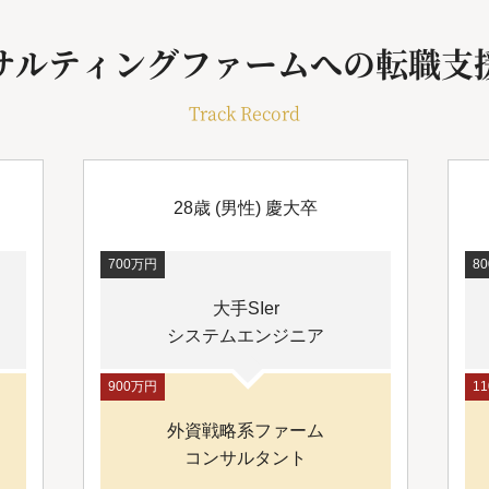
サルティングファームへの転職支
Track Record
28歳 (男性) 慶大卒
700万円
8
大手SIer
システムエンジニア
900万円
1
外資戦略系ファーム
コンサルタント