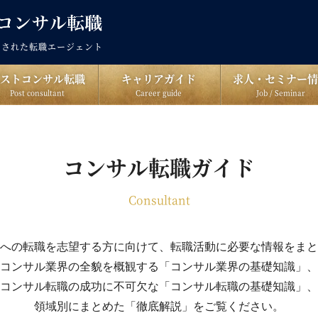
出された転職エージェント
ポストコンサル転職
キャリアガイド
求人・セミナー情
Post consultant
Career guide
Job / Seminar
コンサル転職ガイド
Consultant
への転職を志望する方に向けて、転職活動に必要な情報をまと
コンサル業界の全貌を概観する「コンサル業界の基礎知識」、
コンサル転職の成功に不可欠な「コンサル転職の基礎知識」、
領域別にまとめた「徹底解説」をご覧ください。