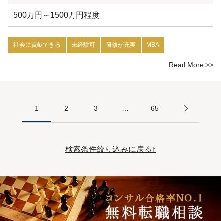
500万円～1500万円程度
社会に貢献できる
未経験可
研修が充実
MBA
Read More
1
2
3
…
65
検索条件絞り込みに戻る↑