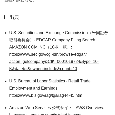
出典
U.S. Securities and Exchange Commission（米国証券
取引委員会）- EDGAR Company Filing Search –
AMAZON COM INC（10-K一覧）:
https://www.sec.gov/cgi-bin/browse-edgar?
action=getcompany&CIK=0001018724&type=10-
K&dateb=&owner=include&count=40
U.S. Bureau of Labor Statistics - Retail Trade
Employment and Earnings:
https://www.bls.gov/iag/tgs/iag44-45.htm
Amazon Web Services 公式サイト - AWS Overview:
https://aws.amazon.com/jp/what-is-aws/