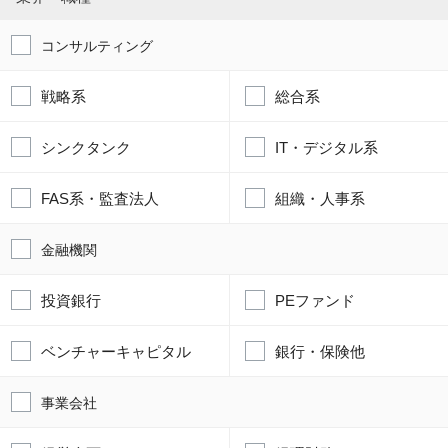
シンクタンク
IT・デジタル系
FAS系・監査法人
組織・人事系
金融機関
投資銀行
PEファンド
ベンチャーキャピタル
銀行・保険他
事業会社
経営企画・マーケ
経理財務・M&A
IT企画・社内SE
人事・法務・総務
クライアント支援
営業・広報・その他