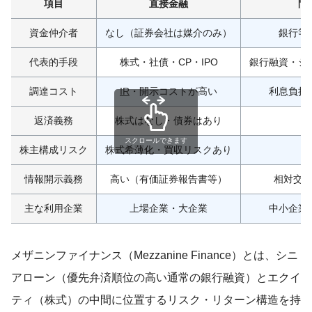
項目
直接金融
間
資金仲介者
なし（証券会社は媒介のみ）
銀行等
代表的手段
株式・社債・CP・IPO
銀行融資・シ
調達コスト
IR
・開示コストが高い
利息負担
返済義務
株式はなし・債券はあり
スクロールできます
株主構成リスク
株式希薄化・買収リスクあり
情報開示義務
高い（有価証券報告書等）
相対交
主な利用企業
上場企業・大企業
中小企業
メザニンファイナンス（Mezzanine Finance）とは、シニ
アローン（優先弁済順位の高い通常の銀行融資）とエクイ
ティ（株式）の中間に位置するリスク・リターン構造を持