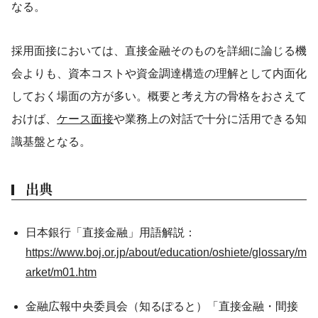
なる。
採用面接においては、直接金融そのものを詳細に論じる機
会よりも、資本コストや資金調達構造の理解として内面化
しておく場面の方が多い。概要と考え方の骨格をおさえて
おけば、
ケース面接
や業務上の対話で十分に活用できる知
識基盤となる。
出典
日本銀行「直接金融」用語解説：
https://www.boj.or.jp/about/education/oshiete/glossary/m
arket/m01.htm
金融広報中央委員会（知るぽると）「直接金融・間接