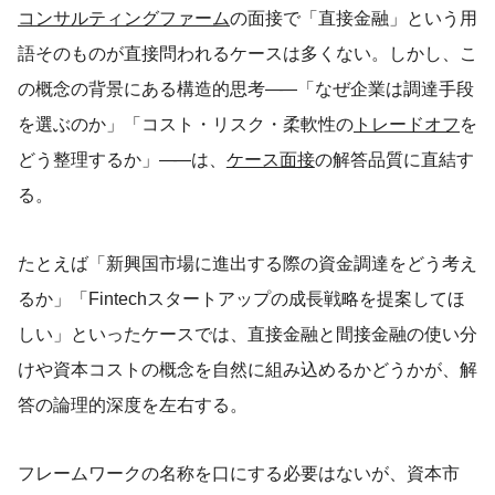
コンサルティングファーム
の面接で「直接金融」という用
語そのものが直接問われるケースは多くない。しかし、こ
の概念の背景にある構造的思考
——
「なぜ企業は調達手段
を選ぶのか」「コスト・リスク・柔軟性の
トレードオフ
を
どう整理するか」
——
は、
ケース面接
の解答品質に直結す
る。
たとえば「新興国市場に進出する際の資金調達をどう考え
るか」「Fintechスタートアップの成長戦略を提案してほ
しい」といったケースでは、直接金融と間接金融の使い分
けや資本コストの概念を自然に組み込めるかどうかが、解
答の論理的深度を左右する。
フレームワークの名称を口にする必要はないが、資本市