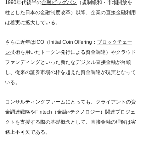
1990年代後半の
金融ビッグバン
（規制緩和・市場開放を
柱とした日本の金融制度改革）以降、企業の直接金融利用
は着実に拡大している。
さらに近年はICO（Initial Coin Offering：
ブロックチェー
ン
技術を用いたトークン発行による資金調達）やクラウド
ファンディングといった新たなデジタル直接金融が台頭
し、従来の証券市場の枠を超えた資金調達が現実となって
いる。
コンサルティングファーム
にとっても、クライアントの資
金調達戦略や
Fintech
（金融×テクノロジー）関連プロジェ
クトを支援する際の基礎概念として、直接金融の理解は実
務上不可欠である。