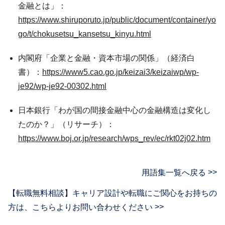
金融とは」：
https://www.shiruporuto.jp/public/document/container/yo
go/t/chokusetsu_kansetsu_kinyu.html
内閣府「企業と金融・資本市場の関係」（経済白
書）：
https://www5.cao.go.jp/keizai3/keizaiwp/wp-
je92/wp-je92-00302.html
日本銀行「わが国の間接金融中心の金融構造は変化し
たのか？」（リサーチ）：
https://www.boj.or.jp/research/wps_rev/ec/rkt02j02.htm
用語集一覧へ戻る
【転職無料相談】キャリア設計や転職にご関心をお持ちの
方は、
こちらよりお問い合わせください