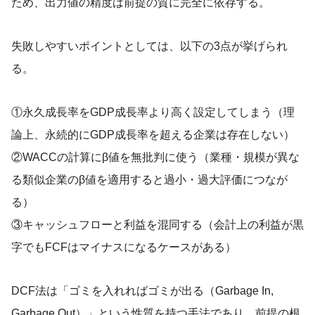
ため、出力値の精度は前提の質に完全に依存する。
失敗しやすいポイントとしては、以下の3点が挙げられ
る。
①永久成長率をGDP成長率より高く設定してしまう（理
論上、永続的にGDP成長率を超える企業は存在しない）
②WACCの計算にβ値を無批判に使う（業種・規模が異な
る類似企業のβ値を適用すると過小・過大評価につなが
る）
③キャッシュフローと利益を混同する（会計上の利益が黒
字でもFCFはマイナスになるケースがある）
DCF法は「ゴミを入れればゴミが出る（Garbage In,
Garbage Out）」という性質を持つ手法であり、前提の根