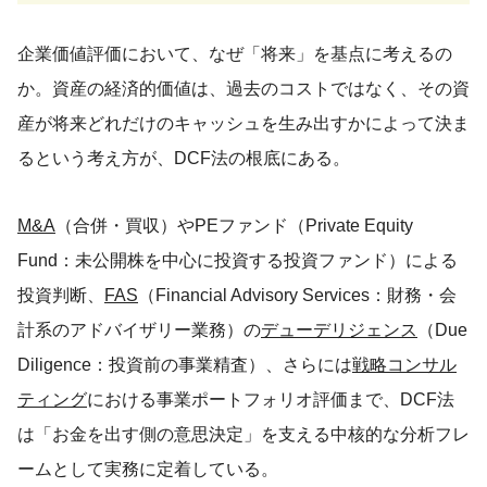
企業価値評価において、なぜ「将来」を基点に考えるの
か。資産の経済的価値は、過去のコストではなく、その資
産が将来どれだけのキャッシュを生み出すかによって決ま
るという考え方が、DCF法の根底にある。
M&A
（合併・買収）やPEファンド（Private Equity
Fund：未公開株を中心に投資する投資ファンド）による
投資判断、
FAS
（Financial Advisory Services：財務・会
計系のアドバイザリー業務）の
デューデリジェンス
（Due
Diligence：投資前の事業精査）、さらには
戦略コンサル
ティング
における事業ポートフォリオ評価まで、DCF法
は「お金を出す側の意思決定」を支える中核的な分析フレ
ームとして実務に定着している。