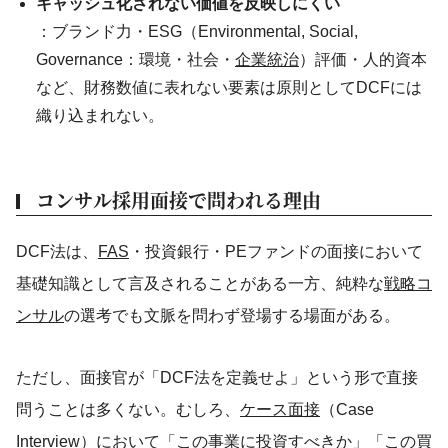
キャッシュ化されない価値を反映しにくい
：ブランド力・ESG（Environmental, Social,
Governance：環境・社会・
企業統治
）評価・人的資本
など、財務数値に表れない要素は原則としてDCFには
織り込まれない。
コンサル採用面接で問われる理由
DCF法は、
FAS
・投資銀行・PEファンドの面接において
基礎知識として言及されることがある一方、純粋な
戦略コ
ンサル
の選考でも文脈を問わず登場する場面がある。
ただし、面接官が「DCF法を定義せよ」という形で直接
問うことは多くない。むしろ、
ケース面接
（Case
Interview）において「この事業に投資すべきか」「この買