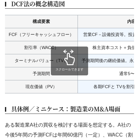
DCF法の概念構造図
構成要素
内容
FCF（フリーキャッシュフロー）
営業CF－設備投資等。投資
割引率（WACC）
株主資本コスト＋負債
ターミナルバリュー（TV）
予測期間後の継続価値。永久
スクロールできます
予測期間
通常5〜1
現在価値（PV）
各期FCFと TVを割
具体例／ミニケース：製造業のM&A場面
ある製造業A社の買収を検討する場面を想定する。A社の
今後5年間の予測FCFは年間60億円（一定）、WACC（割