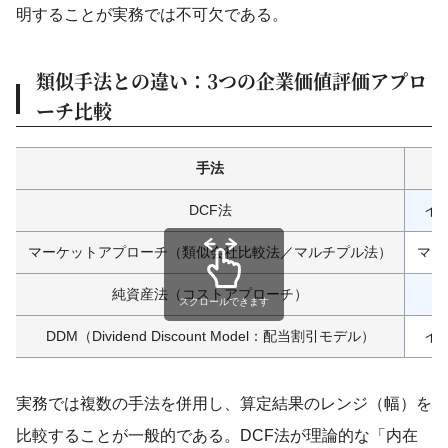
明することが実務では不可欠である。
類似手法との違い：3つの企業価値評価アプロ
ーチ比較
手法
DCF法
イ
マーケットアプローチ（類似会社比較法／マルチプル法）
マー
純資産法（コストアプローチ）
コ
スクロールできます
DDM（Dividend Discount Model：配当割引モデル）
イ
実務では複数の手法を併用し、算定結果のレンジ（幅）を
比較することが一般的である。DCF法が理論的な「内在