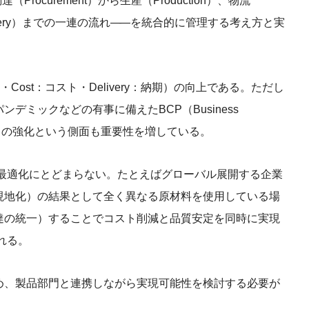
Procurement）から生産（Production）、物流
ivery）までの一連の流れ
——
を統合的に管理する考え方と実
質・Cost：コスト・Delivery：納期）の向上である。ただし
デミックなどの有事に備えたBCP（Business
業継続計画）の強化という側面も重要性を増している。
の最適化にとどまらない。たとえばグローバル展開する企業
現地化）の結果として全く異なる原材料を使用している場
達の統一）することでコスト削減と品質安定を同時に実現
れる。
め、製品部門と連携しながら実現可能性を検討する必要が