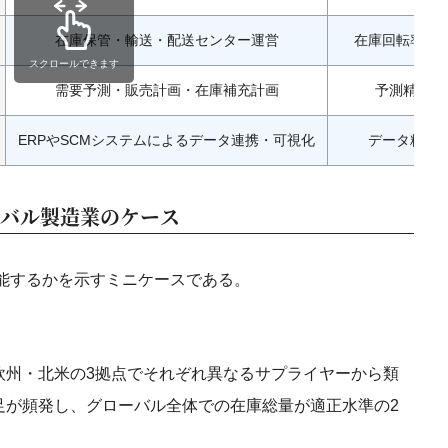
在庫保管・輸送・配送センター運営
在庫回転率・
スクロールできます
需要予測・販売計画・在庫補充計画
予測精度・
ERPやSCMシステムによるデータ連携・可視化
データ精度
ーバル製造業のケース
能するかを示すミニケースである。
欧州・北米の3拠点でそれぞれ異なるサプライヤーから類
足が頻発し、グローバル全体での在庫総量が適正水準の2