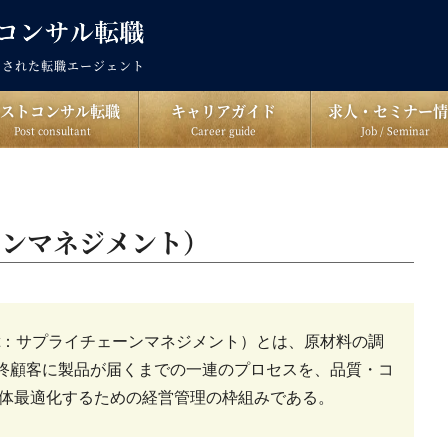
出された転職エージェント
ポストコンサル転職
キャリアガイド
求人・セミナー情
Post consultant
Career guide
Job / Seminar
ーンマネジメント）
nagement：サプライチェーンマネジメント）とは、原材料の調
終顧客に製品が届くまでの一連のプロセスを、品質・コ
全体最適化するための経営管理の枠組みである。