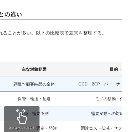
との違い
されることが多い。以下の比較表で差異を整理する。
主な対象範囲
目的・焦点
調達〜顧客納品の全体
QCD・BCP・パートナー連
保管・輸送・配送
モノの移動・保管
販売・需要予測
需要変動への対応・
サプライヤー選定・発注
調達コスト低減・サプライ
スクロールできます