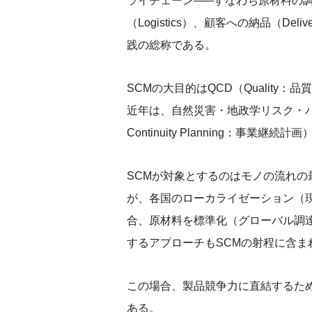
ライチェーン
——
すなわち原材料の調達（
（Logistics）、顧客への納品（Del
践の総称である。
SCMの大目的はQCD（Quality：品
近年は、自然災害・地政学リスク・パン
Continuity Planning：事
SCMが対象とするのはモノの流れ
が、各国のローカライゼーション（
合、原材料を標準化（グローバル調
するアプローチもSCMの射程に含ま
この場合、製品競争力に直結するた
ある。