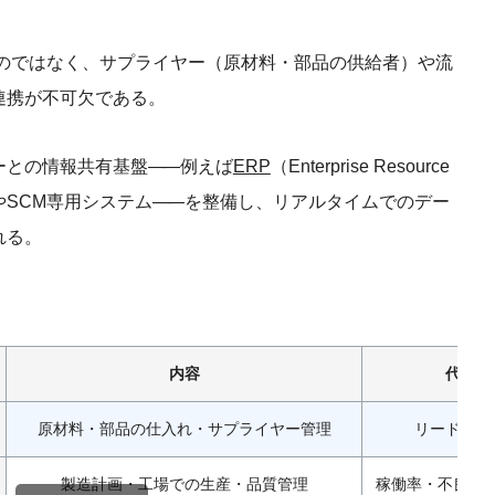
ものではなく、サプライヤー（原材料・部品の供給者）や流
連携が不可欠である。
ーとの情報共有基盤
——
例えば
ERP
（Enterprise Resource
）やSCM専用システム
——
を整備し、リアルタイムでのデー
れる。
内容
代表的
原材料・部品の仕入れ・サプライヤー管理
リードタイ
製造計画・工場での生産・品質管理
稼働率・不良品