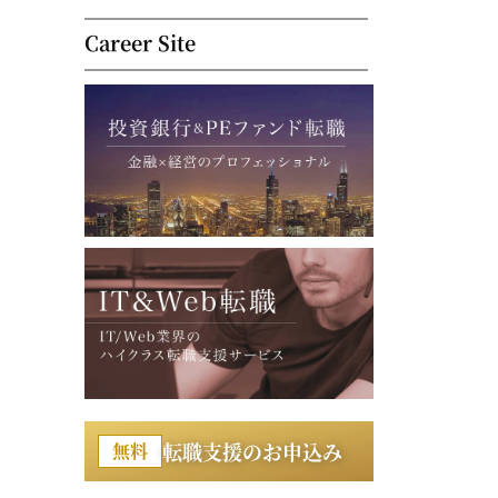
Career Site
な管理指標
主な関連部門
ム・調達コスト
購買・調達部門
転職支援のお申込み
無料
率・生産リードタイム
製造・品質管理部門