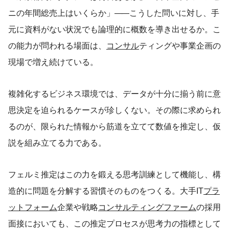
ニの年間総売上はいくらか」
——
こうした問いに対し、手
元に資料がない状況でも論理的に概数を導き出せるか。こ
の能力が問われる場面は、
コンサル
ティングや事業企画の
現場で増え続けている。
複雑化するビジネス環境では、データが十分に揃う前に意
思決定を迫られるケースが珍しくない。その際に求められ
るのが、限られた情報から筋道を立てて数値を推定し、仮
説を組み立てる力である。
フェルミ推定はこの力を鍛える思考訓練として機能し、構
造的に問題を分解する習慣そのものをつくる。大手IT
プラ
ットフォーム
企業や戦略
コンサルティングファーム
の採用
面接においても、この推定プロセスが思考力の指標として