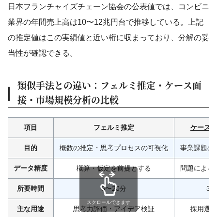
日本フランチャイズチェーン協会の公表値では、コンビニ
業界の年間売上高は10〜12兆円台で推移している。上記
の推定値はこの実績値と近い桁に収まっており、分解の妥
当性が確認できる。
類似手法との違い：フェルミ推定・ケース面
接・市場規模分析の比較
項目
フェルミ推定
ケース
目的
概数の推定・思考プロセスの可視化
事業課題の
データ精度
概算・仮定を前提とする
問題による
所要時間
5〜20分
30
スクロールできます
主な用途
思考力評価・アイデア検証
採用選