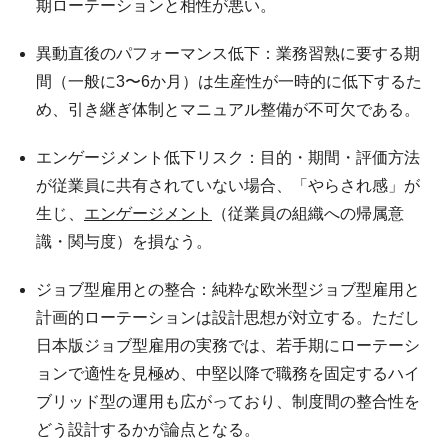
期ローテーションと相性が悪い。
異動直後のパフォーマンス低下：業務習熟に要する期
間（一般に3〜6か月）は生産性が一時的に低下するた
め、引き継ぎ体制とマニュアル整備が不可欠である。
エンゲージメント低下リスク：目的・期間・評価方法
が従業員に共有されていない場合、「やらされ感」が
生じ、
エンゲージメント
（従業員の組織への帰属意
識・関与度）を損なう。
ジョブ型雇用との整合：純粋な欧米型ジョブ型雇用と
計画的ローテーションは設計思想が対立する。ただし
日本版ジョブ型雇用の実務では、若手期にローテーシ
ョンで適性を見極め、中堅以降で職務を固定するハイ
ブリッド型の運用も広がっており、制度間の整合性を
どう設計するかが論点となる。