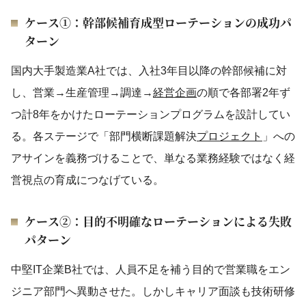
ケース①：幹部候補育成型ローテーションの成功パ
ターン
国内大手製造業A社では、入社3年目以降の幹部候補に対
し、営業→生産管理→調達→
経営企画
の順で各部署2年ず
つ計8年をかけたローテーションプログラムを設計してい
る。各ステージで「部門横断課題解決
プロジェクト
」への
アサインを義務づけることで、単なる業務経験ではなく経
営視点の育成につなげている。
ケース②：目的不明確なローテーションによる失敗
パターン
中堅IT企業B社では、人員不足を補う目的で営業職をエン
ジニア部門へ異動させた。しかしキャリア面談も技術研修