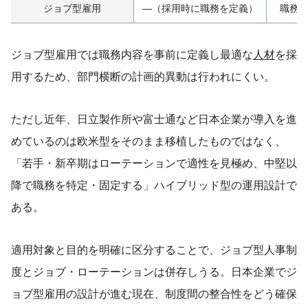
ジョブ型雇用
—（採用時に職務を定義）
職務
ジョブ型雇用では職務内容を事前に定義し最適な
人材
を採
用するため、部門横断の計画的異動は行われにくい。
ただし近年、日立製作所や富士通など日本企業が導入を進
めているのは欧米型をそのまま移植したものではなく、
「若手・新卒期はローテーションで適性を見極め、中堅以
降で職務を特定・固定する」ハイブリッド型の運用設計で
ある。
適用対象と目的を明確に区分することで、ジョブ型人事制
度とジョブ・ローテーションは併存しうる。日本企業でジ
ョブ型雇用の設計が進む現在、制度間の整合性をどう確保