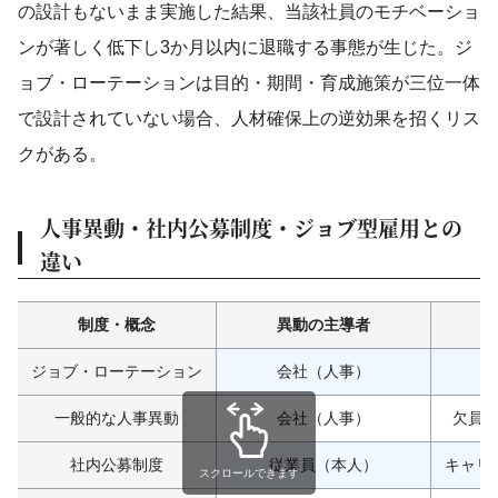
の設計もないまま実施した結果、当該社員のモチベーショ
ンが著しく低下し3か月以内に退職する事態が生じた。ジ
ョブ・ローテーションは目的・期間・育成施策が三位一体
で設計されていない場合、人材確保上の逆効果を招くリス
クがある。
人事異動・社内公募制度・ジョブ型雇用との
違い
制度・概念
異動の主導者
ジョブ・ローテーション
会社（人事）
一般的な人事異動
会社（人事）
欠員
社内公募制度
従業員（本人）
キャリ
スクロールできます