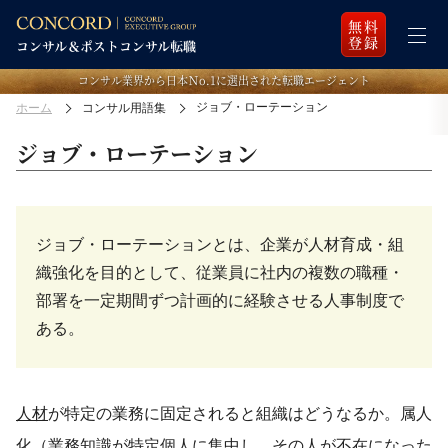
無料
登録
コンサル業界から日本Ｎo.1に選出された転職エージェント
ジョブ・ローテーション
ホーム
コンサル用語集
ジョブ・ローテーション
ジョブ・ローテーションとは、企業が人材育成・組
織強化を目的として、従業員に社内の複数の職種・
部署を一定期間ずつ計画的に経験させる人事制度で
ある。
人材
が特定の業務に固定されると組織はどうなるか。属人
化（業務知識が特定個人に集中し、その人が不在になった