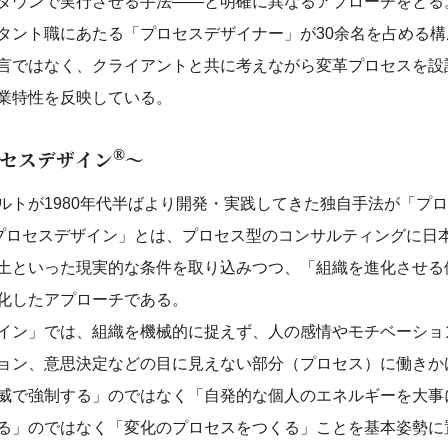
ダウンで実行させる手法——と明確に異なるアプローチをとる
タント職にあたる「プロセスデザイナー」が30余名を占める
言ではなく、クライアントと共に考えながら変革プロセスを設
業特性を反映している。
®
セスデザイン
～
ルトが1980年代半ばより開発・実践してきた独自手法が「プ
プロセスデザイン」とは、プロセス型のコンサルティングに日
土といった現実的な条件を取り込みつつ、「組織を進化させる
化したアプローチである。
イン」では、組織を機械的に捉えず、人の感情やモチベーショ
ョン、意思決定などの目に見えない部分（プロセス）に働きか
威で強制する」のではなく「自発的な個人のエネルギーを大事
る」のではなく「変化のプロセスをつくる」ことを基本姿勢に