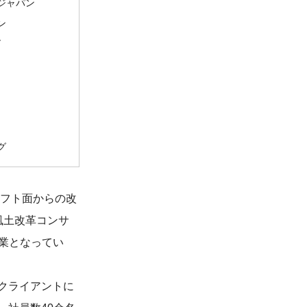
ジャパン
ン
ズ
グ
ソフト面からの改
風土改革コンサ
事業となってい
クライアントに