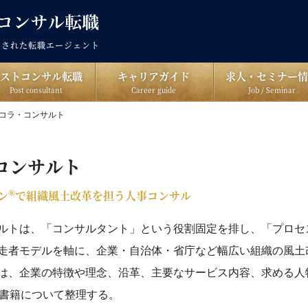
出された転職エージェント
ポストコンサル転職
キャリアガイド
求人・セミナー情
Post consultant
Career guide
Job / Seminar
コラ・コンサルト
コンサルト
®
ン
で組織風土改革を担う人事コンサル
ルトは、「コンサルタント」という役割固定を排し、「プロセ
走者モデルを軸に、企業・自治体・省庁など幅広い組織の風土
は、企業の特徴や理念、沿革、主要なサービス内容、求める人
連書籍について整理する。