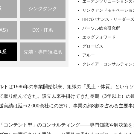
エーオンソリューションズ
系
シンクタンク
リンクアンドモチベーショ
HRガバナンス・リーダー
パーソル総合研究所
AS）
DX・IT系
エッグフォワード
グロービス
事系
先端・専門領域系
アルー
クレイア・コンサルティン
ルトは1986年の事業開始以来、組織の「風土・体質」という
て取り組んできた。設立以来手掛けてきた長期（3年以上）の
援実績は延べ2,000余社にのぼり、事業の約8割を占める主要
「コンテント型」のコンサルティング——専門知識や解決策を