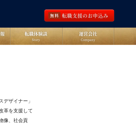
転職支援のお申込み
無料
報
転職体験談
運営会社
Story
Company
スデザイナー」
改革を支援して
物像、社会貢