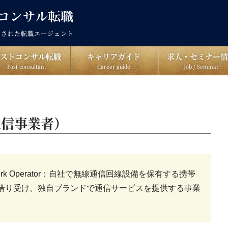
出された転職エージェント
ポストコンサル転職
キャリアガイド
求人・セミナー情
Post consultant
Career guide
Job / Seminar
通信事業者）
twork Operator：自社で無線通信回線設備を保有する携帯
借り受け、独自ブランドで通信サービスを提供する事業