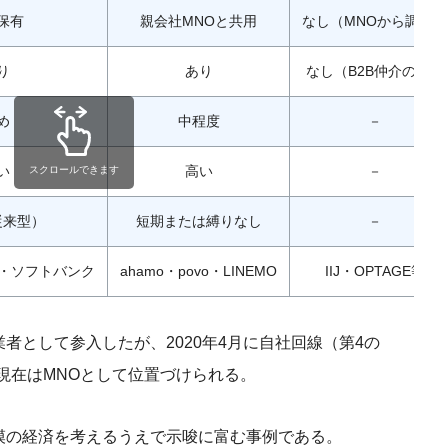
保有
親会社MNOと共用
なし（MNOから調達）
り
あり
なし（B2B仲介のみ）
め
中程度
－
い
高い
－
スクロールできます
従来型）
短期または縛りなし
－
u・ソフトバンク
ahamo・povo・LINEMO
IIJ・OPTAGE等
者として参入したが、2020年4月に自社回線（第4の
現在はMNOとして位置づけられる。
模の経済を考えるうえで示唆に富む事例である。