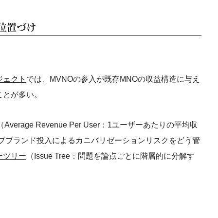
位置づけ
ジェクト
では、MVNOの参入が既存MNOの収益構造に与え
ことが多い。
erage Revenue Per User：1ユーザーあたりの平均収
サブブランド投入によるカニバリゼーションリスクをどう管
ーツリー
（Issue Tree：問題を論点ごとに階層的に分解す
。