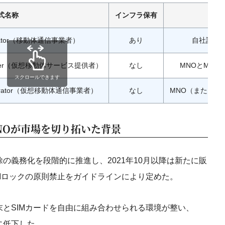
式名称
インフラ保有
Operator（移動体通信事業者）
あり
自社設備
k Enabler（仮想移動体サービス提供者）
なし
MNOとMV
スクロールできます
rk Operator（仮想移動体通信事業者）
なし
MNO（またはM
NOが市場を切り拓いた背景
解除の義務化を段階的に推進し、2021年10月以降は新たに販
Mロックの原則禁止をガイドラインにより定めた。
とSIMカードを自由に組み合わせられる環境が整い、
に低下した。