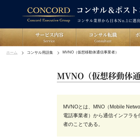
コンサル業界から日本Ｎo.1に選
サービス内容
コンサル転職
Service
Consultant
MVNO（仮想移動体通信事業者）
ホーム
コンサル用語集
MVNO（仮想移動体
MVNOとは、MNO（Mobile Ne
電話事業者）から通信インフラを
者のことである。