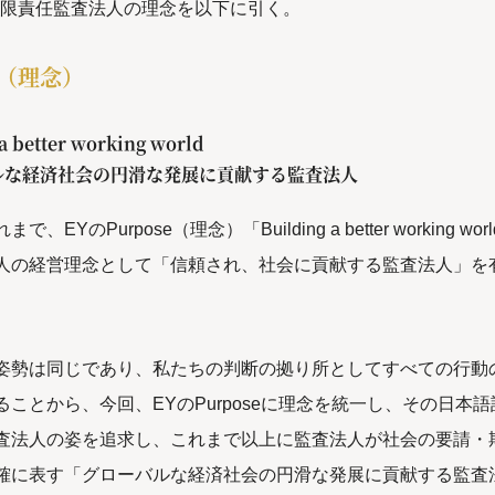
有限責任監査法人の理念を以下に引く。
se（理念）
a better working world
ルな経済社会の円滑な発展に貢献する監査法人
、EYのPurpose（理念）「Building a better working wo
人の経営理念として「信頼され、社会に貢献する監査法人」を
姿勢は同じであり、私たちの判断の拠り所としてすべての行動
ることから、今回、EYのPurposeに理念を統一し、その日本
査法人の姿を追求し、これまで以上に監査法人が社会の要請・
確に表す「グローバルな経済社会の円滑な発展に貢献する監査