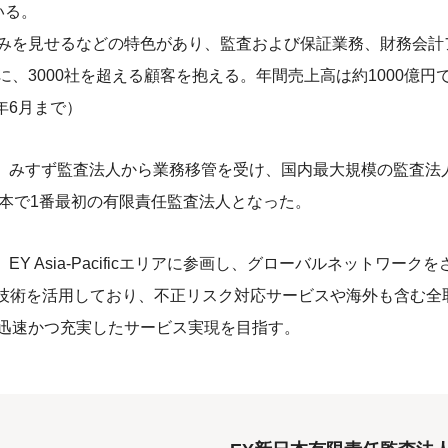
いる。
みを見せるなどの特色があり、監査および保証業務、財務会計
、3000社を超える顧客を抱える。年間売上高は約1000億円で
9年6月まで）
には、みすず監査法人から業務移管を受け、国内最大規模の監査法人
日本で1番最初の有限責任監査法人となった。
、EY Asia-Pacificエリアに参画し、グローバルネットワーク
T技術を活用しており、不正リスク対応サービスや海外も含む全
迅速かつ充実したサービス実現を目指す。