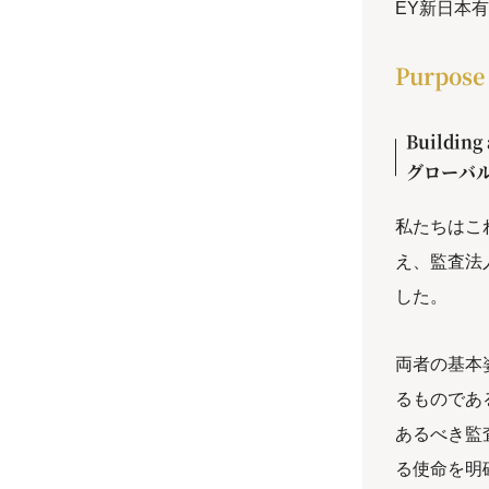
EY新日本
Purpo
Building 
グローバ
私たちはこれまで
え、監査法
した。
両者の基本
るものであ
あるべき監
る使命を明