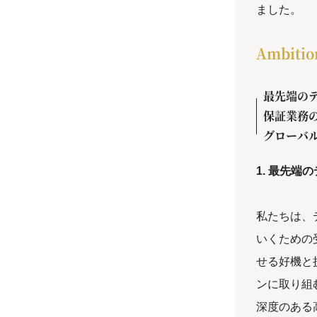
ました。
Ambit
最先端の
保証業務
グローバ
1. 最先端
私たちは、
いくための
せる好機と
ンに取り組
深度のある