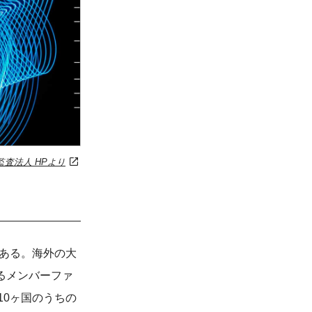
監査法人 HPより
である。海外の大
るメンバーファ
10ヶ国のうちの