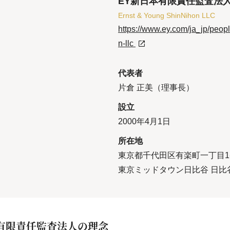
EY新日本有限責任監査法
Ernst & Young ShinNihon LLC
https://www.ey.com/ja_jp/peop
n-llc
代表者
片倉 正美（理事長）
設立
2000年4月1日
所在地
東京都千代田区有楽町一丁目1
東京ミッドタウン日比谷 日比
有限責任監査法人の理念