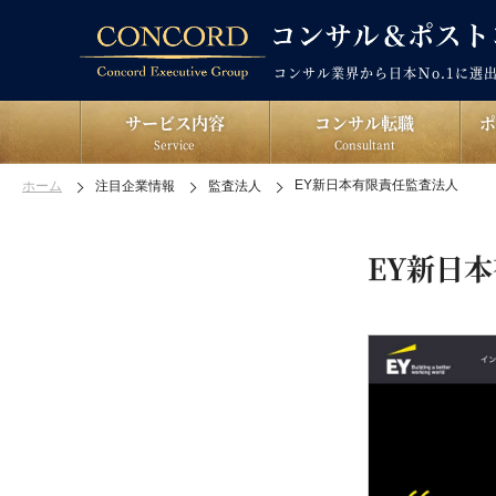
コンサル業界から日本Ｎo.1に選
サービス内容
コンサル転職
Service
Consultant
EY新日本有限責任監査法人
ホーム
注目企業情報
監査法人
EY新日