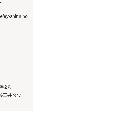
人
le/ey-shinniho
番2号
谷三井タワー