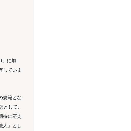
rld」に加
有していま
の規範とな
語訳として、
期待に応え
法人」とし