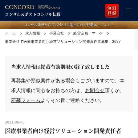
無料
登録
コンサル業界から日本Ｎo.1に選出された転職エージェント
ホーム
求人情報
事業会社
経営企画・マーケ
事業会社で医療事業者向け経営ソリューション開発責任者募集 2627
当求人情報は掲載有効期限が終了致しました
再募集や類似案件がある場合もございますので、本
求人情報に関心をお持ちの方は、
お問合せ
頂くか、
応募フォーム
よりその旨ご連絡ください。
2021-06-06
医療事業者向け経営ソリューション開発責任者