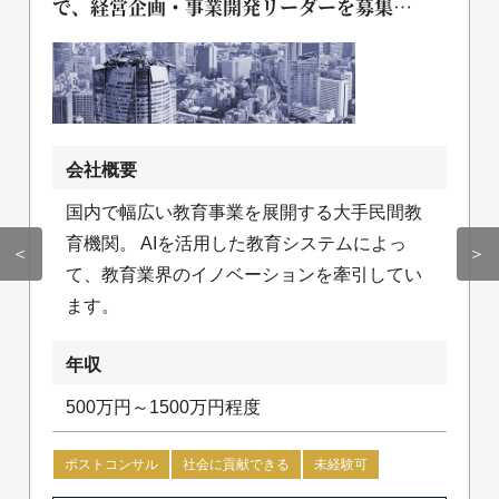
で、経営企画・事業開発リーダーを募集
[018255]
会社概要
国内で幅広い教育事業を展開する大手民間教
育機関。 AIを活用した教育システムによっ
＜
＞
て、教育業界のイノベーションを牽引してい
ます。
年収
500万円～1500万円程度
ポストコンサル
社会に貢献できる
未経験可