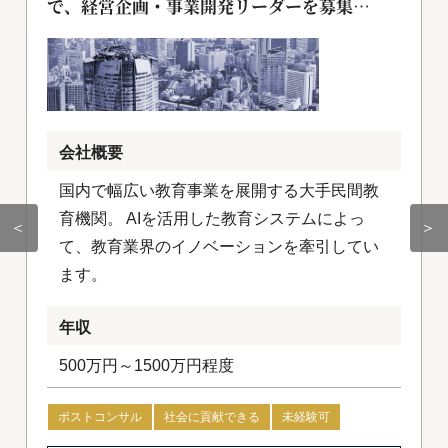
で、経営企画・事業開発リーダーを募集
[018255]
会社概要
国内で幅広い教育事業を展開する大手民間教
育機関。 AIを活用した教育システムによっ
＜
＞
て、教育業界のイノベーションを牽引してい
ます。
年収
500万円～1500万円程度
ポストコンサル
社会に貢献できる
未経験可