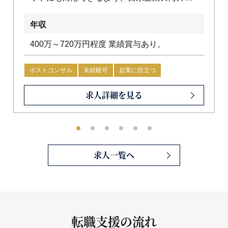
出支援を行うための体制作りを進めていま
年収
す。
400万～720万円程度 業績賞与あり。
ポストコンサル
未経験可
起業に役立つ
会計士・USCPA優遇
求人詳細を見る
求人一覧へ
転職支援の流れ