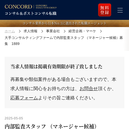
無料
登録
コンサル業界から日本Ｎo.1に選出された転職エージェント
ホーム
求人情報
事業会社
経営企画・マーケ
大手コンサルティングファームで内部監査スタッフ （マネージャー候補）募
集 1889
当求人情報は掲載有効期限が終了致しました
再募集や類似案件がある場合もございますので、本
求人情報に関心をお持ちの方は、
お問合せ
頂くか、
応募フォーム
よりその旨ご連絡ください。
2025-05-05
内部監査スタッフ （マネージャー候補）