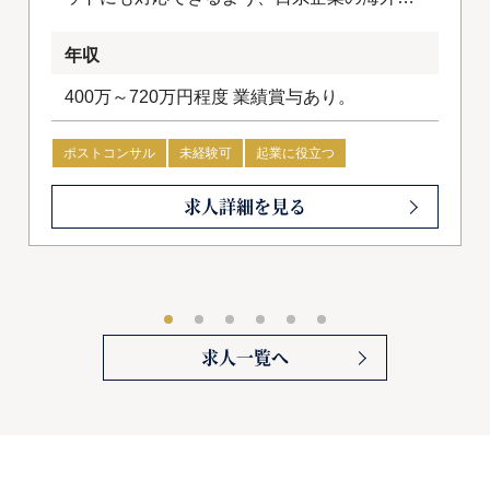
出支援を行うための体制作りを進めていま
年収
す。
400万～720万円程度 業績賞与あり。
ポストコンサル
未経験可
起業に役立つ
会計士・USCPA優遇
求人詳細を見る
求人一覧へ