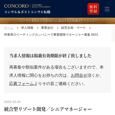
無料
登録
コンサル業界から日本Ｎo.1に選出された転職エージェント
ホーム
求人情報
事業会社
経営企画・マーケ
IR業界のリーディングカンパニーで事業開発マネージャー募集 9431
当求人情報は掲載有効期限が終了致しました
再募集や類似案件がある場合もございますので、本
求人情報に関心をお持ちの方は、
お問合せ
頂くか、
応募フォーム
よりその旨ご連絡ください。
2025-10-20
統合型リゾート開発／シニアマネージャー