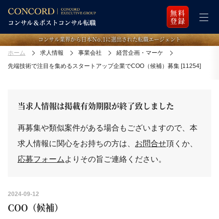
無料
登録
コンサル業界から日本Ｎo.1に選出された転職エージェント
ホーム
求人情報
事業会社
経営企画・マーケ
先端技術で注目を集めるスタートアップ企業でCOO（候補）募集 [11254]
当求人情報は掲載有効期限が終了致しました
再募集や類似案件がある場合もございますので、本
求人情報に関心をお持ちの方は、
お問合せ
頂くか、
応募フォーム
よりその旨ご連絡ください。
2024-09-12
COO（候補）