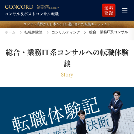
無料
登録
コンサル業界から日本Ｎo.1に選出された転職エージェント
総合・業務IT系コンサル
ホーム
転職体験談
コンサルティング
総合・業務IT系コンサルへの転職体験
談
Story