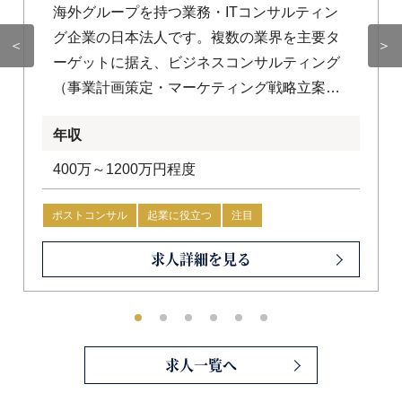
海外グループを持つ業務・ITコンサルティン
グ企業の日本法人です。複数の業界を主要タ
＜
＞
ーゲットに据え、ビジネスコンサルティング
（事業計画策定・マーケティング戦略立案な
ど）とITコンサルティング（IT戦略立案・プ
年収
ロジェクトマネジメント支援・セキュリティ
マネジメント支援など）の両軸でサービスを
400万～1200万円程度
提供しています。 さらに、AIを活用した新規
事業開発やFintechアドバイザリーといった先
ポストコンサル
起業に役立つ
注目
端領域にも注力しており、時代の変化に合わ
求人詳細を見る
せた幅広い支援が可能な体制を整えていま
す。現在、日本国内でのサービス拡大に向け
て積極的に組織拡張を進めており、各レイヤ
ーで即戦力となる人材を求めています。
求人一覧へ