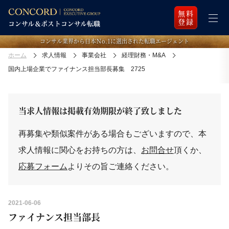
無料
登録
コンサル業界から日本Ｎo.1に選出された転職エージェント
ホーム
求人情報
事業会社
経理財務・M&A
国内上場企業でファイナンス担当部長募集 2725
当求人情報は掲載有効期限が終了致しました
再募集や類似案件がある場合もございますので、本
求人情報に関心をお持ちの方は、
お問合せ
頂くか、
応募フォーム
よりその旨ご連絡ください。
2021-06-06
ファイナンス担当部長