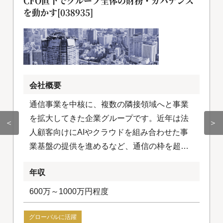
CFO直下でグループ全体の財務・ガバナンス
を動かす[038935]
会社概要
通信事業を中核に、複数の隣接領域へと事業
を拡大してきた企業グループです。近年は法
＜
＞
人顧客向けにAIやクラウドを組み合わせた事
業基盤の提供を進めるなど、通信の枠を超え
たテクノロジー企業への変革を加速させてい
年収
ます。国内にとどまらず海外事業にも積極的
に取り組み、グループ全体でグローバルな成
600万～1000万円程度
長戦略を描いています。
グローバルに活躍