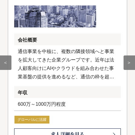
会社概要
通信事業を中核に、複数の隣接領域へと事業
を拡大してきた企業グループです。近年は法
＜
＞
人顧客向けにAIやクラウドを組み合わせた事
業基盤の提供を進めるなど、通信の枠を超え
たテクノロジー企業への変革を加速させてい
年収
ます。国内にとどまらず海外事業にも積極的
に取り組み、グループ全体でグローバルな成
600万～1000万円程度
長戦略を描いています。
グローバルに活躍
求人詳細を見る