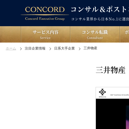
コンサル業界から日本Ｎo.1に選
サービス内容
コンサル転職
Service
Consultant
三井物産
ホーム
注目企業情報
日系大手企業
三井物産