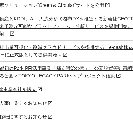
ソリューション”Green & Circular”サイトを公開
物産とKDDI、AI・人流分析で都市DXを推進する新会社GEOT
来予測が可能なプラットフォーム・分析サービスを提供開始。
献～
2排出量可視化・削減クラウドサービスを提供する「e-dash株
1日に正式版として提供開始～
都初のPark-PFI活用事業「都立明治公園」、公募設置等計画認
る公園＜TOKYO LEGACY PARKs＞プロジェクト始動
創薬事業会社を設立
人事に関するお知らせ
移転に関するお知らせ