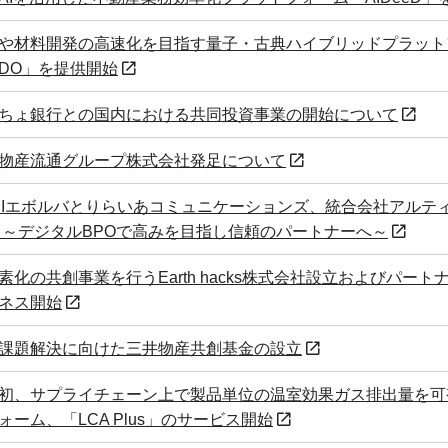
や材料開発の高速化を目指す量子・古典ハイブリッドプラット
IDO」を提供開始
ちょ銀行との国内における共同投資事業の開始について
物産流通グループ株式会社発足について
DIエボルバとりらいあコミュニケーションズ、統合会社アルテ
 ～デジタルBPOで高みを目指し信頼のパートナーへ～
素化の共創事業を行うEarth hacks株式会社設立およびパー
ネス開始
課題解決に向けた三井物産共創基金の設立
初、サプライチェーン上で製品単位の温室効果ガス排出量を可
ォーム、「LCA Plus」のサービス開始