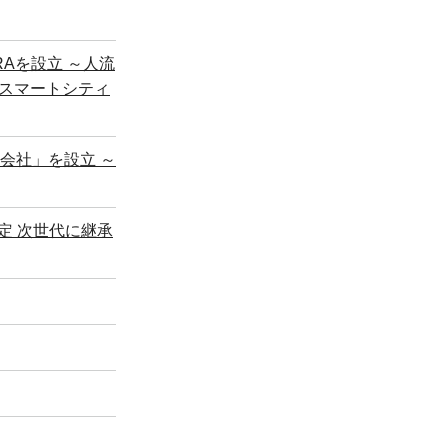
RAを設立 ～人流
スマートシティ
式会社」を設立 ～
定 次世代に継承