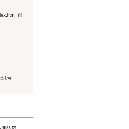
ndex.html
番1号
を開発