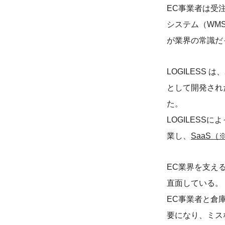
EC事業者は受注管
システム（WMS：
が業界の常識だっ
LOGILESS
として開発され
た。
LOGILESS
業し、
SaaS（
EC業界を支え
直面している。
EC事業者と倉
要になり、ミス