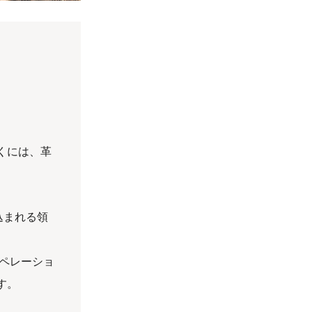
くには、革
込まれる領
ペレーショ
す。