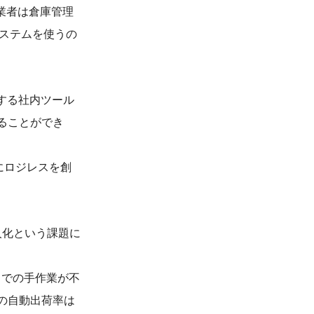
庫事業者は倉庫管理
るシステムを使うの
。
化する社内ツール
せることができ
年にロジレスを創
人化という課題に
までの手作業が不
での自動出荷率は