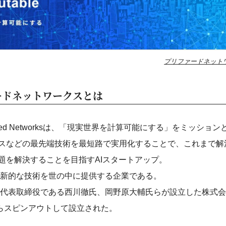
プリファードネットワ
ードネットワークスとは
erred Networksは、「現実世界を計算可能にする」をミッショ
スなどの最先端技術を最短路で実用化することで、これまで解
題を解決することを目指すAIスタートアップ。
革新的な技術を世の中に提供する企業である。
の代表取締役である西川徹氏、岡野原大輔氏らが設立した株式会社Pre
tureからスピンアウトして設立された。