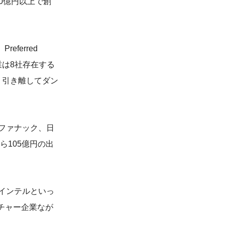
0億円以上で創
ferred
企業は8社存在する
きく引き離してダン
ファナック、日
ら105億円の出
インテルといっ
チャー企業なが