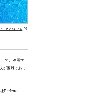
ークス HPより
ンとして、深層学
決が困難であっ
ferred