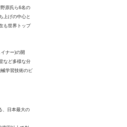
氏、岡野原氏ら6名の
ち上げの中心と
在も世界トップ
チェイナー)の開
堂など多様な分
機械学習技術のビ
られる、日本最大の