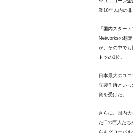
※ユニコーン企
業10年以内の
「国内スタートア
Networks
が、その中でも同
トツの1位。
日本最大のユニ
立製作所といっ
資を受けた。
さらに、国内大
たITの巨人た
らもグローバル