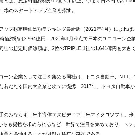
業とは、想定時価総額が10億ドル以上、つまり日本円で約1,00
非上場のスタートアップ企業を指す。
ップ想定時価総額ランキング最新版（2021年4月）によれば、Pre
の想定時価総額は3,564億円。2021年4月時点で日本のユニコーン
社の想定時価総額は、2位のTRIPLE-1社の1,641億円を大
コーン企業として注目を集める同社は、トヨタ自動車、NTT、
た名だたる国内大企業と次々に提携。2017年、トヨタ自動車か
手のみならず、米半導体エヌビディア、米マイクロソフト、米
ちからも提携を求められるなど、世界で注目を集めており、ベン
企業と協働することが可能な稀有な存在である。