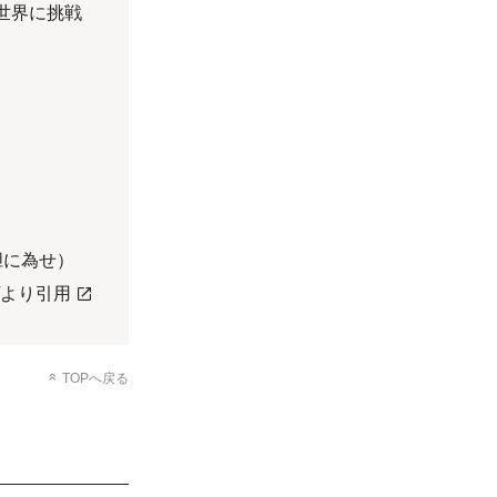
世界に挑戦
を大胆に為せ）
より引用
TOPへ戻る