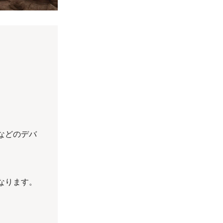
などのデバ
なります。
。