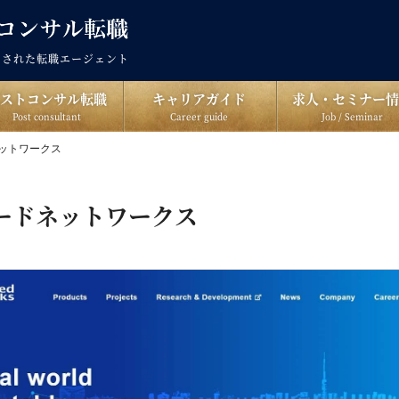
出された転職エージェント
ポストコンサル転職
キャリアガイド
求人・セミナー情
Post consultant
Career guide
Job / Seminar
ットワークス
ードネットワークス