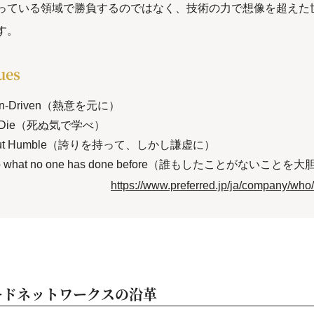
っている領域で勝負するのではなく、技術の力で想像を超えた
す。
ues
tion-Driven（熱意を元に）
or Die（死ぬ気で学べ）
, but Humble（誇りを持って、しかし謙虚に）
 do what no one has done before（誰もしたことがないこと
https://www.preferred.jp/ja/company/who/
ードネットワークスの沿革