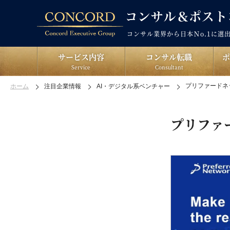
コンサル業界から日本Ｎo.1に選
サービス内容
コンサル転職
Service
Consultant
プリファードネ
ホーム
注目企業情報
AI・デジタル系ベンチャー
プリファ