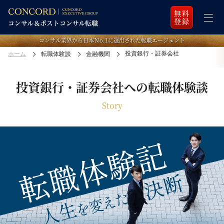
無料
登録
コンサル業界から日本Ｎo.1に選出された転職エージェント
投資銀行・証券会社
ホーム
転職体験談
金融機関
投資銀行・証券会社への転職体験談
Story