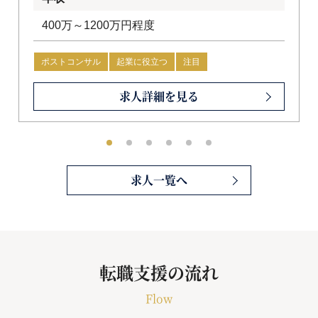
ロジェクトマネジメント支援・セキュリティ
マネジメント支援など）の両軸でサービスを
400万～1200万円程度
提供しています。 さらに、AIを活用した新規
事業開発やFintechアドバイザリーといった先
ポストコンサル
起業に役立つ
注目
端領域にも注力しており、時代の変化に合わ
求人詳細を見る
せた幅広い支援が可能な体制を整えていま
す。現在、日本国内でのサービス拡大に向け
て積極的に組織拡張を進めており、各レイヤ
ーで即戦力となる人材を求めています。
求人一覧へ
転職支援の流れ
Flow