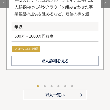
を拡大してきた企業グループです。近年は法
＜
＞
人顧客向けにAIやクラウドを組み合わせた事
業基盤の提供を進めるなど、通信の枠を超え
たテクノロジー企業への変革を加速させてい
年収
ます。国内にとどまらず海外事業にも積極的
に取り組み、グループ全体でグローバルな成
600万～1000万円程度
長戦略を描いています。
グローバルに活躍
求人詳細を見る
求人一覧へ