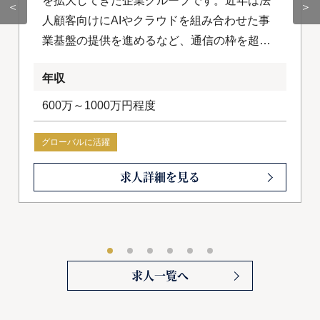
を拡大してきた企業グループです。近年は法
＜
＞
人顧客向けにAIやクラウドを組み合わせた事
業基盤の提供を進めるなど、通信の枠を超え
たテクノロジー企業への変革を加速させてい
年収
ます。国内にとどまらず海外事業にも積極的
に取り組み、グループ全体でグローバルな成
600万～1000万円程度
長戦略を描いています。
グローバルに活躍
求人詳細を見る
求人一覧へ