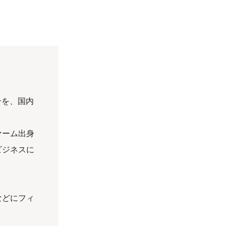
ンを、国内
。
ァーム出身
ビジネスに
などにフィ