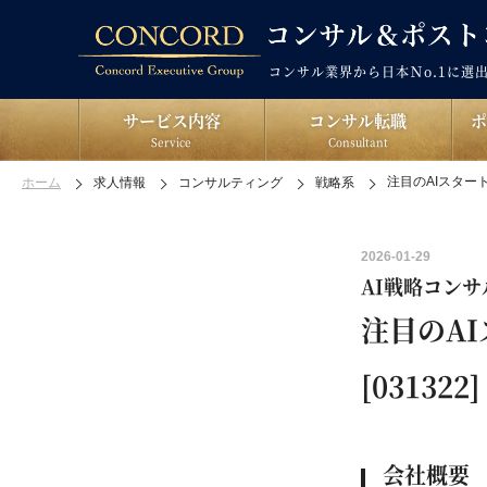
コンサル業界から日本Ｎo.1に選
サービス内容
コンサル転職
Service
Consultant
注目のAIスタート
ホーム
求人情報
コンサルティング
戦略系
2026-01-29
AI戦略コン
注目のA
[031322]
会社概要