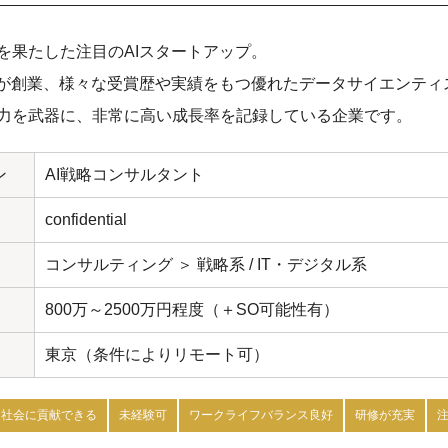
を果たした注目のAIスタートアップ。
者が創業、様々な受賞歴や実績をもつ優れたデータサイエンティ
力を武器に、非常に高い成長率を記録している企業です。
ン
AI戦略コンサルタント
confidential
コンサルティング ＞ 戦略系 / IT・デジタル系
800万～2500万円程度（＋SO可能性有）
東京（条件によりリモート可）
社会に貢献できる
未経験可
ワークライフバランス良好
研修が充実