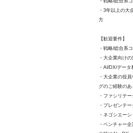
・戦略/総合系
・3年以上の大
方
【歓迎要件】
・戦略/総合系
・大企業向けの
・AI/DX/
・大企業の役員
グのご経験のあ
・ファシリテー
・プレゼンテー
・ネゴシエーシ
・ベンチャー企