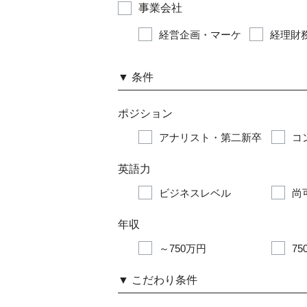
事業会社
経営企画・マーケ
経理財務
▼
条件
ポジション
アナリスト・第二新卒
コ
英語力
ビジネスレベル
尚
年収
～750万円
75
▼
こだわり条件