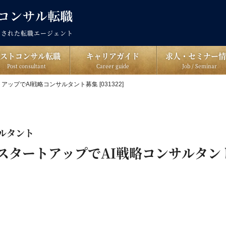
出された転職エージェント
ポストコンサル転職
キャリアガイド
求人・セミナー情
Post consultant
Career guide
Job / Seminar
アップでAI戦略コンサルタント募集 [031322]
サルタント
IスタートアップでAI戦略コンサルタン