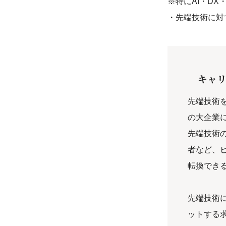
※特にAI・DX
・先端技術に対
キャ
先端技術
の大企業
先端技術
者など、
転換でき
先端技術
ットする