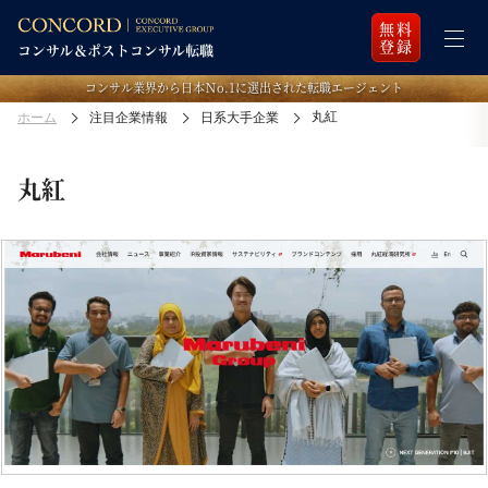
無料
登録
コンサル業界から日本Ｎo.1に選出された転職エージェント
丸紅
ホーム
注目企業情報
日系大手企業
丸紅