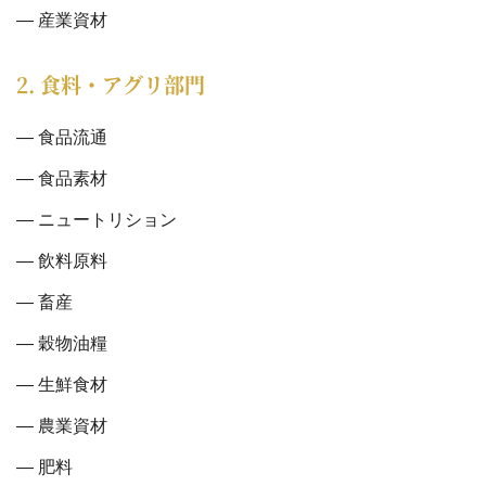
産業資材
2. 食料・アグリ部門
食品流通
食品素材
ニュートリション
飲料原料
畜産
穀物油糧
生鮮食材
農業資材
肥料