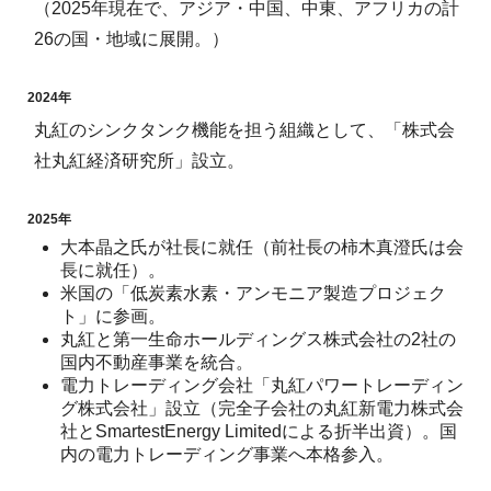
（2025年現在で、アジア・中国、中東、アフリカの計
26の国・地域に展開。）
2024年
丸紅のシンクタンク機能を担う組織として、「株式会
社丸紅経済研究所」設立。
2025年
大本晶之氏が社長に就任（前社長の柿木真澄氏は会
長に就任）。
米国の「低炭素水素・アンモニア製造プロジェク
ト」に参画。
丸紅と第一生命ホールディングス株式会社の2社の
国内不動産事業を統合。
電力トレーディング会社「丸紅パワートレーディン
グ株式会社」設立（完全子会社の丸紅新電力株式会
社とSmartestEnergy Limitedによる折半出資）。国
内の電力トレーディング事業へ本格参入。