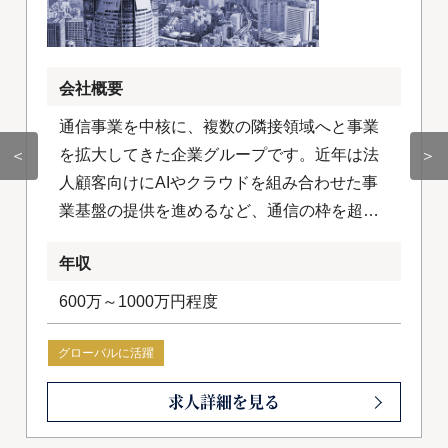
会社概要
通信事業を中核に、複数の隣接領域へと事業
を拡大してきた企業グループです。近年は法
＜
＞
人顧客向けにAIやクラウドを組み合わせた事
業基盤の提供を進めるなど、通信の枠を超え
たテクノロジー企業への変革を加速させてい
年収
ます。国内にとどまらず海外事業にも積極的
に取り組み、グループ全体でグローバルな成
600万～1000万円程度
長戦略を描いています。
グローバルに活躍
求人詳細を見る