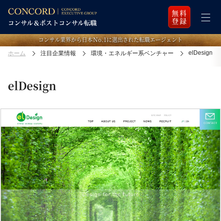
無料
登録
コンサル業界から日本Ｎo.1に選出された転職エージェント
elDesign
ホーム
注目企業情報
環境・エネルギー系ベンチャー
elDesign