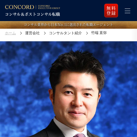
無料
登録
コンサル業界から日本Ｎo.1に選出された転職エージェント
竹端 直弥
ホーム
運営会社
コンサルタント紹介