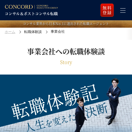
無料
登録
コンサル業界から日本Ｎo.1に選出された転職エージェント
事業会社
ホーム
転職体験談
事業会社への転職体験談
Story