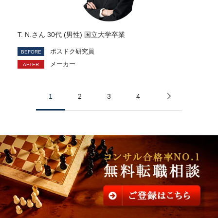
T. N.さん 30代 (男性) 国立大学卒業
ポスドク研究員
メーカー
1
2
3
4