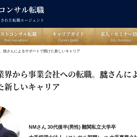
出された転職エージェント
ポストコンサル転職
キャリアガイド
求人・セミナー情
Post consultant
Career guide
Job / Seminar
。朏さんによるサポートで開けた新しいキャリア
業界から事業会社への転職。朏さんに
た新しいキャリア
NMさん 30代後半(男性) 難関私立大学卒