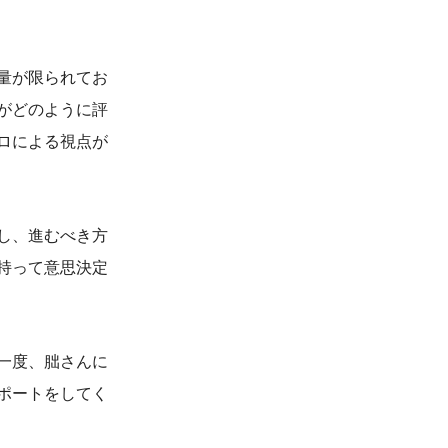
量が限られてお
がどのように評
ロによる視点が
し、進むべき方
持って意思決定
一度、朏さんに
ポートをしてく