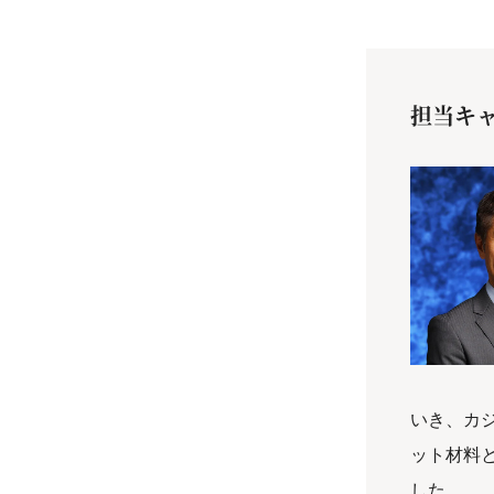
担当キ
いき、カ
ット材料
した。