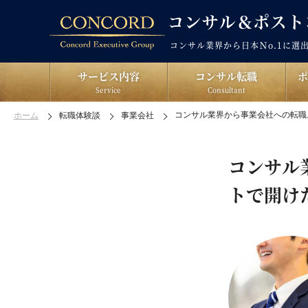
コンサル業界から日本Ｎo.1に選
サービス内容
コンサル転職
Service
Consultant
コンサル業界から事業会社への転職
ホーム
転職体験談
事業会社
コンサル
トで開け