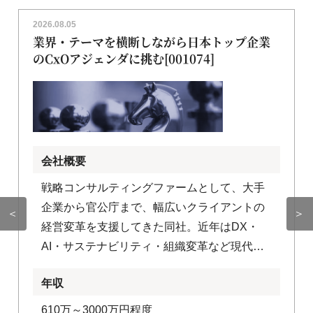
2026.08.05
業界・テーマを横断しながら日本トップ企業
のCxOアジェンダに挑む[001074]
会社概要
戦略コンサルティングファームとして、大手
企業から官公庁まで、幅広いクライアントの
＜
＞
経営変革を支援してきた同社。近年はDX・
AI・サステナビリティ・組織変革など現代の
経営課題にも最前線で取り組んでおり、デジ
年収
タル領域の専門組織との協業体制も整備して
います。 多様性を組織の核に据え、あらゆる
610万～3000万円程度