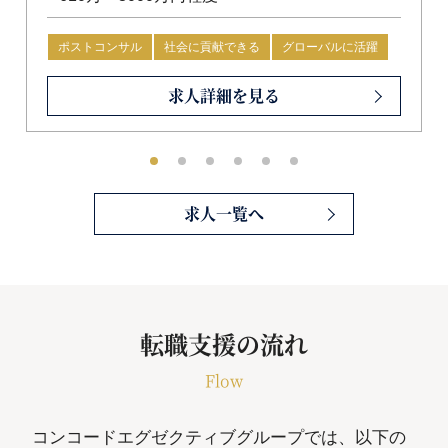
バックグラウンドのメンバーが活躍。女性活
躍推進にも継続的に取り組み、多様な個が互
ポストコンサル
社会に貢献できる
グローバルに活躍
いに敬意と信頼をもって協働するカルチャー
未経験可
起業に役立つ
注目
求人詳細を見る
を大切にしています。
求人一覧へ
転職支援の流れ
Flow
コンコードエグゼクティブグループでは、以下の