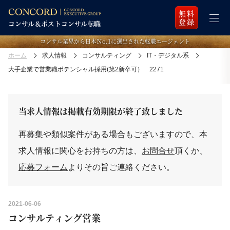
無料
登録
コンサル業界から日本Ｎo.1に選出された転職エージェント
ホーム
求人情報
コンサルティング
IT・デジタル系
大手企業で営業職ポテンシャル採用(第2新卒可） 2271
当求人情報は掲載有効期限が終了致しました
再募集や類似案件がある場合もございますので、本
求人情報に関心をお持ちの方は、
お問合せ
頂くか、
応募フォーム
よりその旨ご連絡ください。
2021-06-06
コンサルティング営業