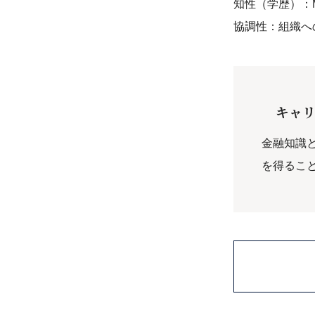
知性（学歴）：
協調性：組織へ
キャ
金融知識
を得るこ