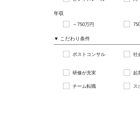
年収
～750万円
75
▼
こだわり条件
ポストコンサル
社
研修が充実
起
チーム転職
ス