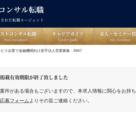
出された転職エージェント
ポストコンサル転職
キャリアガイド
求人・セミナー情
Post consultant
Career guide
Job / Seminar
ービス企業で金融機関向け若手法人営業募集 0947
掲載有効期限が終了致しました
案件がある場合もございますので、本求人情報に関心をお持ち
応募フォーム
よりその旨ご連絡ください。