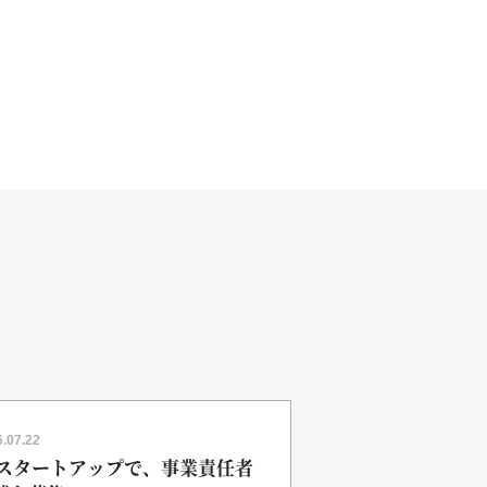
.07.22
2026.07.18
Iスタートアップで、事業責任者
【海外で活躍】大