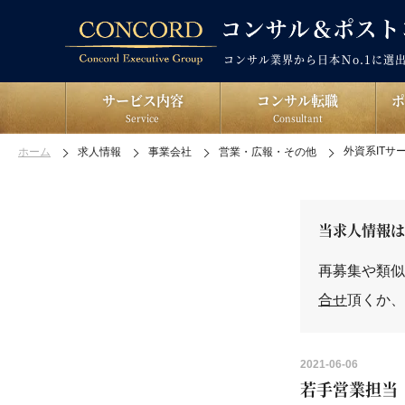
コンサル業界から日本Ｎo.1に選
サービス内容
コンサル転職
Service
Consultant
外資系ITサ
ホーム
求人情報
事業会社
営業・広報・その他
当求人情報は
再募集や類似
合せ
頂くか、
2021-06-06
若手営業担当