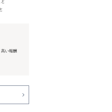
こと
と
、高い報酬