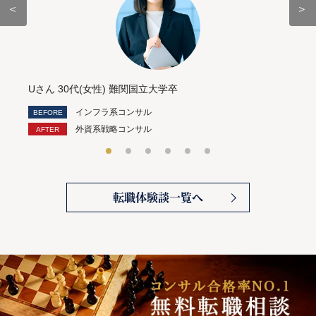
＜
＞
Uさん 30代(女性) 難関国立大学卒
インフラ系コンサル
外資系戦略コンサル
転職体験談一覧へ