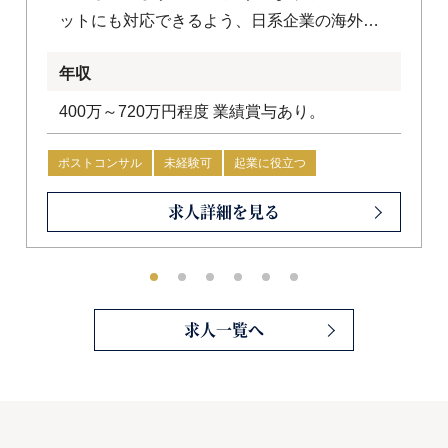
ットにも対応できるよう、日系企業の海外進
出支援を行うための体制作りを進めていま
年収
す。
400万～720万円程度 業績賞与あり。
ポストコンサル
未経験可
起業に役立つ
会計士・USCPA優遇
求人詳細を見る
求人一覧へ