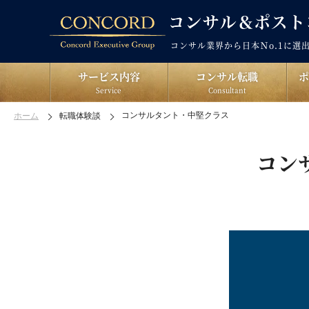
コンサル業界から日本Ｎo.1に選
サービス内容
コンサル転職
Service
Consultant
コンサルタント・中堅クラス
ホーム
転職体験談
コン