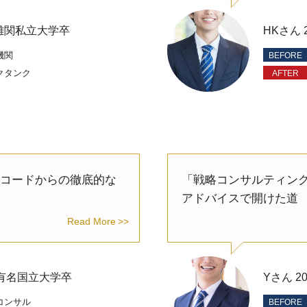
) 難関私立大学卒
HKさん 
機関
クタンク
コードからの徹底的な
「戦略コンサルティン
アドバイスで開けた道
Read More
) 有名国立大学卒
Yさん 
コンサル