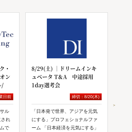
ク・
8/29(土) ｜ドリームインキ
20
yオン
ュベータ T＆A 中途採用
サル
/
1day選考会
セミ
業日前
締切：8/20(木)
＞
サル
「日本発で世界、アジアを元気
スカ
立され
にする」プロフェショナルファ
にて
ムで
ーム 「日本経済を元気にする」
が開