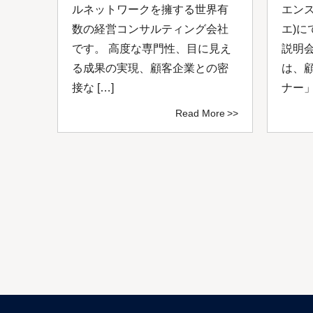
0年
ルネットワークを擁する世界有
エン
ルネ
数の経営コンサルティング会社
エ)に
、付
です。 高度な専門性、目に見え
説明
ング
る成果の実現、顧客企業との密
は、
接な […]
ナー」
ore
Read More