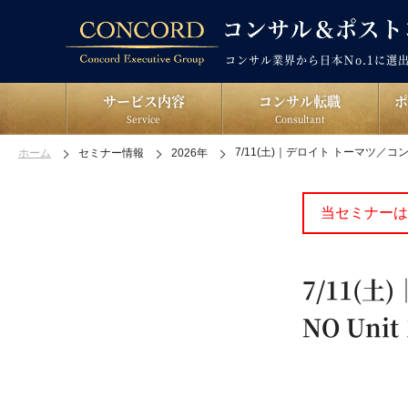
コンサル業界から日本Ｎo.1に選
サービス内容
コンサル転職
Service
Consultant
7/11(土)｜デロイト トーマツ／コンサ
ホーム
セミナー情報
2026年
当セミナーは
7/11(
NO Uni