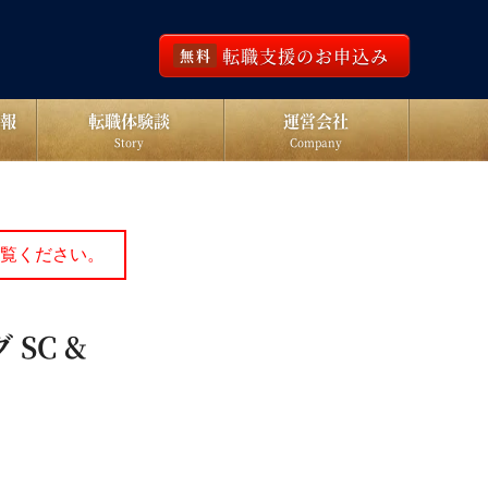
転職支援のお申込み
無料
報
転職体験談
運営会社
Story
Company
覧ください。
SC &