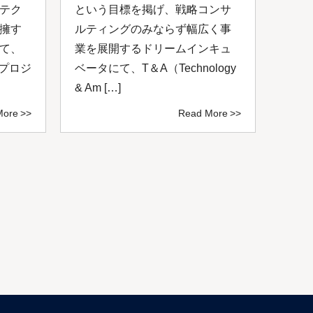
テク
という目標を掲げ、戦略コンサ
コン
擁す
ルティングのみならず幅広く事
成功
て、
業を展開するドリームインキュ
を共
いプロジ
ベータにて、T＆A（Technology
掲げ
& Am […]
サルテ
More
Read More