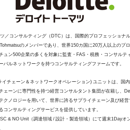
マツ／コンサルティング（DTC）は、国際的プロフェッショナ
Touche Tohmatsuのメンバーであり、世界150カ国に20万人以上
チュン500企業の多くを対象に監査・FAS・税務・コンサルテ
ーバルネットワークを持つコンサルティングファームです。
(サプライチェーン＆ネットワークオペレーション) ユニットは、国
ェーンに専門性を持つ経営コンサルタント集団が在籍し、Deloi
テクノロジーを用いて、世界に誇るサプライチェーン及び経営
るコンサルティングサービスを提供しています。
C & NO Unit（調達領域 / 設計・製造領域）にて週末1Day
。