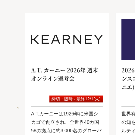
ンサ
A.T. カーニー 2026年 週末
202
オンライン選考会
ンス
ニエ)
9(水)
締切：随時 - 最終12/1(火)
＜
は日
A.T.カーニーは1926年に米国シ
世界
ルコ
カゴで創立され、全世界40カ国
の知
し
58の拠点に約3,000名のグローバ
ルテ