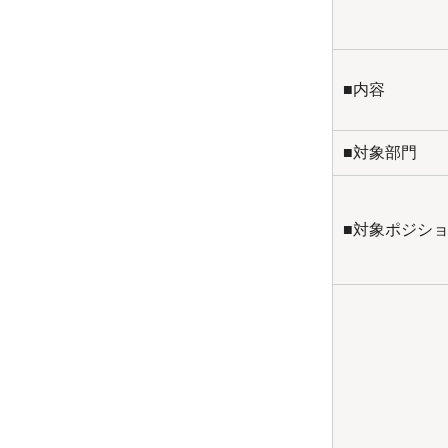
■内容
■対象部門
■対象ポジシ