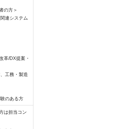
者の方＞
や関連システム
革/DX提案・
術、工務・製造
経験のある方
方は担当コン