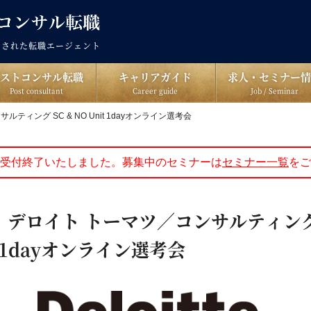
出された転職エージェント
ポストコンサル転職
キャリアガイド
求人・セミナー情
Post consultant
Career guide
Job / Seminar
ルティング SC & NO Unit 1dayオンライン選考会
受付終了いたしました。募集中のセミナーは
セミナー一覧
をご
土)｜デロイト トーマツ／コンサルティング 
t 1dayオンライン選考会