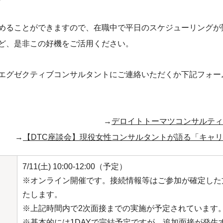
めることができますので、在職中で平日のスケジューリングが
ど、是非この好機をご活用ください。
エグゼクティブコンサルタントにご連絡いただくか下記フォー
→
デロイトトーマツコンサルティ
→
【DTC座談会】現役女性コンサルタントが語る「キャ
7/11(土) 10:00‐12:00（予定）
※オンライン開催です。接続情報等はご参加が確定した
たします。
※上記時間内で2次面接までの実施が予定されています
※基本的には1DAYで完結予定ですが、追加面接が発生