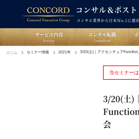
コンサル業界から日本Ｎo.1に選
サービス内容
コンサル転職
Service
Consultant
3/20(土)｜アクセンチュアFunction
ホーム
セミナー情報
2021年
当セミナーは
3/20(
Functi
会