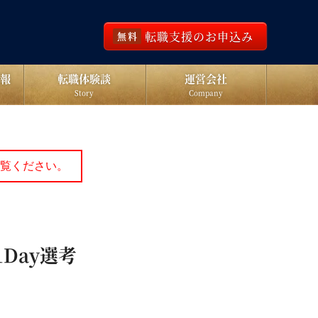
転職支援のお申込み
無料
報
転職体験談
運営会社
Story
Company
覧ください。
末1Day選考