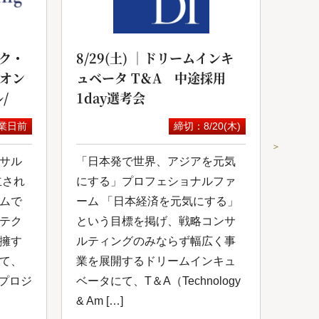
ク・
8/29(土) ｜ドリームインキ
20
yオン
ュベータ T＆A 中途採用
サル
/
1day選考会
セミ
業日前
締切：8/20(木)
＞
サル
「日本発で世界、アジアを元気
スカ
立され
にする」プロフェショナルファ
にて
ムで
ーム 「日本経済を元気にする」
が開
テク
という目標を掲げ、戦略コンサ
コン
擁す
ルティングのみならず幅広く事
成功
て、
業を展開するドリームインキュ
を共
いプロジ
ベータにて、T＆A（Technology
掲げ
& Am […]
サルテ