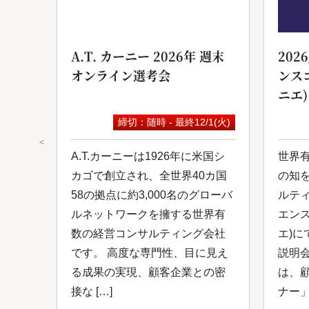
ンサ
A.T. カーニー 2026年 週末
202
オンライン選考会
ンス
ニエ)
9(水)
締切：随時 - 最終12/1(火)
＜
は日
A.T.カーニーは1926年に米国シ
世界
ルコ
カゴで創立され、全世界40カ国
の知
し
58の拠点に約3,000名のグローバ
ルテ
0年
ルネットワークを擁する世界有
エン
ルネ
数の経営コンサルティング会社
エ)に
、付
です。 高度な専門性、目に見え
説明
ング
る成果の実現、顧客企業との密
は、
接な […]
ナー」