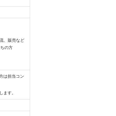
物流、販売など
持ちの方
方は担当コン
します。