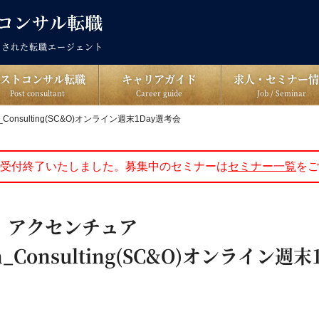
出された転職エージェント
ポストコンサル転職
キャリアガイド
求人・セミナー情
Post consultant
Career guide
Job / Seminar
_Consulting(SC&O)オンライン週末1Day選考会
受付終了いたしました。募集中のセミナーは
セミナー一覧
をご
土)｜アクセンチュア
on_Consulting(SC&O)オンライン週