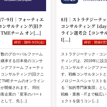
6/7~9月｜フォーティエ
8月｜ストラテジーテッ
コンサルティング(旧ク
コンサルティング 1da
 TMEチーム オン[...]
ライン選考会【コンサル
I[...]
締切：随時-9/25(金)
締切：開催6営
有数のグローバルファーム
ストラテジーテック・コン
を継承する日本発のコンサ
ティングは、2019年に設
ィングファーム フォーティ
たコンサルティングファー
スコンサルティング(旧クニ
す。戦略コンサルタントと
てTMEチームのオンライン
ノロジースペシャリストを
会が開催されます。 同社
る「知的専⾨家集団」とし
顧客企業の「変革のパート
戦略・業務・ITまで幅広
として、先 […]
ェクトを扱うコン […]