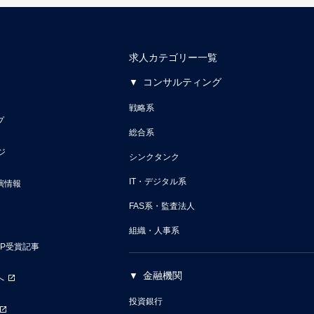
求人カテゴリー一覧
コンサルティング
戦略系
プ
総合系
ジ
シンクタンク
IT・デジタル系
演情報
FAS系・監査法人
組織・人事系
VP受賞記事
金融機関
へ
投資銀行