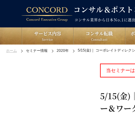
コンサル業界から日本Ｎo.1に選
サービス内容
コンサル転職
Service
Consultant
5/15(金)｜ コーポレイトディレ
ホーム
セミナー情報
2020年
当セミナーは
5/15(
ー＆ワー