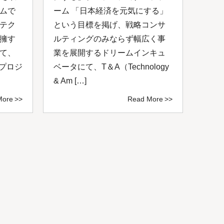
ムで
ーム 「日本経済を元気にする」
が開
テク
という目標を掲げ、戦略コンサ
コン
擁す
ルティングのみならず幅広く事
成功
て、
業を展開するドリームインキュ
を共
いプロジ
ベータにて、T＆A（Technology
掲げ
& Am […]
サルテ
More
Read More