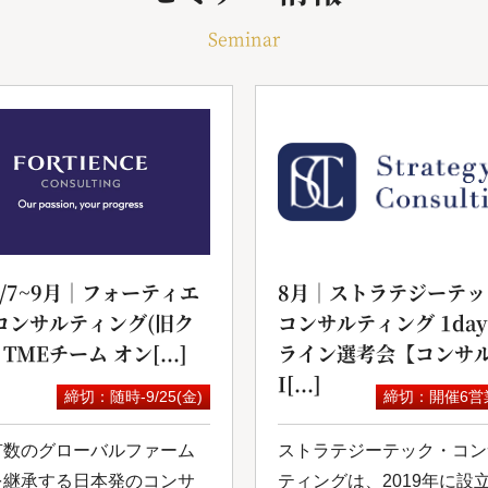
Seminar
6/7~9月｜フォーティエ
8月｜ストラテジーテッ
コンサルティング(旧ク
コンサルティング 1da
 TMEチーム オン[...]
ライン選考会【コンサル
I[...]
締切：随時-9/25(金)
締切：開催6営
有数のグローバルファーム
ストラテジーテック・コン
を継承する日本発のコンサ
ティングは、2019年に設