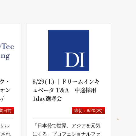
ク・
8/29(土) ｜ドリームインキ
20
yオン
ュベータ T＆A 中途採用
サル
/
1day選考会
セミ
業日前
締切：8/20(木)
＞
サル
「日本発で世界、アジアを元気
スカ
立され
にする」プロフェショナルファ
にて