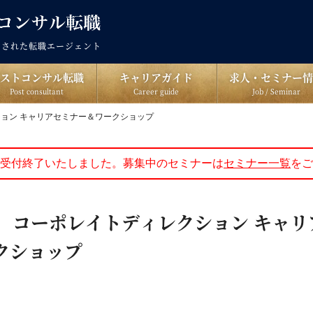
出された転職エージェント
ポストコンサル転職
キャリアガイド
求人・セミナー情
Post consultant
Career guide
Job / Seminar
クション キャリアセミナー＆ワークショップ
受付終了いたしました。募集中のセミナーは
セミナー一覧
をご
金)｜ コーポレイトディレクション キャ
クショップ