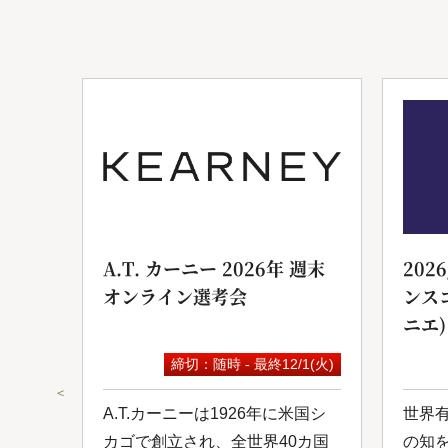
ンサ
A.T. カーニー 2026年 週末
202
オンライン選考会
ンス
ニエ)
9(水)
締切：随時 - 最終12/1(火)
＜
は日
A.T.カーニーは1926年に米国シ
世界
ルコ
カゴで創立され、全世界40カ国
の知