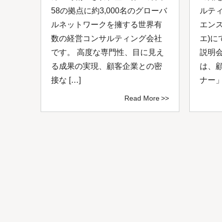
し
58の拠点に約3,000名のグローバ
ルテ
0年
ルネットワークを擁する世界有
エン
ルネ
数の経営コンサルティング会社
エ)に
、付
です。 高度な専門性、目に見え
説明
ング
る成果の実現、顧客企業との密
は、
接な […]
ナー」
ore
Read More