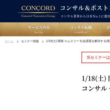
コンサル業界から日本Ｎo.1に選
サービス内容
コンサル転職
Service
Consultant
1/18(土) 開催 エムスリー 社会課題を解決す
ホーム
セミナー情報
当セミナーは
1/18(
コンサル