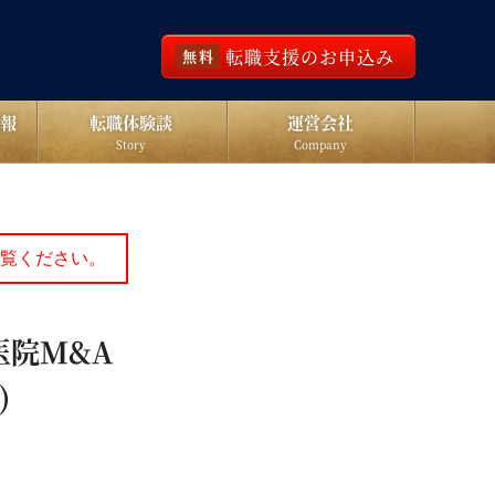
転職支援のお申込み
無料
報
転職体験談
運営会社
Story
Company
覧ください。
医院M&A
)