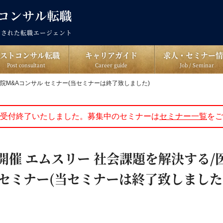
出された転職エージェント
ポストコンサル転職
キャリアガイド
求人・セミナー情
Post consultant
Career guide
Job / Seminar
る/医院M&Aコンサル セミナー(当セミナーは終了致しました)
受付終了いたしました。募集中のセミナーは
セミナー一覧
をご
土) 開催 エムスリー 社会課題を解決する/
 セミナー(当セミナーは終了致しました