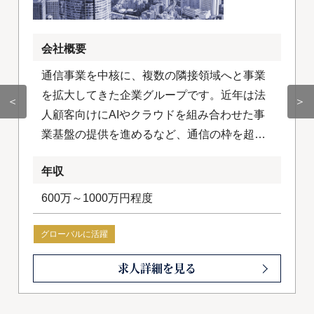
会社概要
通信事業を中核に、複数の隣接領域へと事業
を拡大してきた企業グループです。近年は法
＜
＞
人顧客向けにAIやクラウドを組み合わせた事
業基盤の提供を進めるなど、通信の枠を超え
たテクノロジー企業への変革を加速させてい
年収
ます。国内にとどまらず海外事業にも積極的
に取り組み、グループ全体でグローバルな成
600万～1000万円程度
長戦略を描いています。
グローバルに活躍
求人詳細を見る