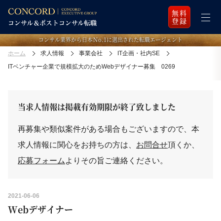
無料
登録
コンサル業界から日本Ｎo.1に選出された転職エージェント
ホーム
求人情報
事業会社
IT企画・社内SE
ITベンチャー企業で規模拡大のためWebデザイナー募集 0269
当求人情報は掲載有効期限が終了致しました
再募集や類似案件がある場合もございますので、本
求人情報に関心をお持ちの方は、
お問合せ
頂くか、
応募フォーム
よりその旨ご連絡ください。
2021-06-06
Webデザイナー