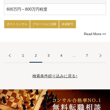
600万円～800万円程度
ポストコンサル
グローバルに活躍
未経験可
Read More
1
2
3
4
…
7
検索条件絞り込みに戻る↑