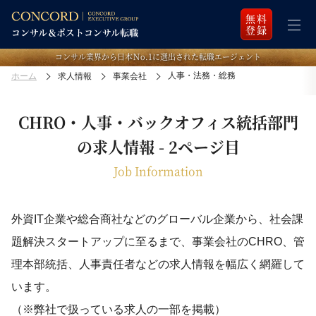
無料
登録
コンサル業界から日本Ｎo.1に選出された転職エージェント
人事・法務・総務
ホーム
求人情報
事業会社
CHRO・人事・バックオフィス統括部門
の求人情報 - 2ページ目
Job Information
外資IT企業や総合商社などのグローバル企業から、社会課
題解決スタートアップに至るまで、
事業会社のCHRO、管
理本部統括、人事責任者などの求人情報を幅広く網羅して
います。
（※弊社で扱っている求人の一部を掲載）