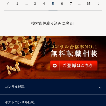
1
…
3
4
5
6
7
…
65
検索条件絞り込みに戻る↑
コンサル転職
ポストコンサル転職